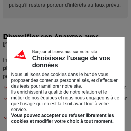
puisqu'il restera porteur d'intérêts au taux prévu.
Diversifier son épargne avec
l’immobilier de rendement (SCPI)
Bonjour et bienvenue sur notre site
Choisissez l'usage de vos
Investir dans des
parts de sociétés civiles de
données
placement immobilier
(
SCPI
ou pierre-papier)
Nous utilisons des cookies dans le but de vous
permet une diversification à plusieurs titres :
proposer des contenus personnalisés, et d'effectuer
des tests pour améliorer notre site.
Investir une partie de ses avoirs dans l'immobilier.
Ils enrichissent la qualité de notre relation et le
métier de nos équipes et nous nous engageons à ce
Détenir des parts dans plusieurs SCPI gérées par
que l'usage qui en est fait soit avant tout à votre
de sociétés différentes.
service.
Vous pouvez accepter ou refuser librement les
Détenir des parts de SCPI dans différents
cookies et modifier votre choix à tout moment.
secteurs d'activité et différentes zones