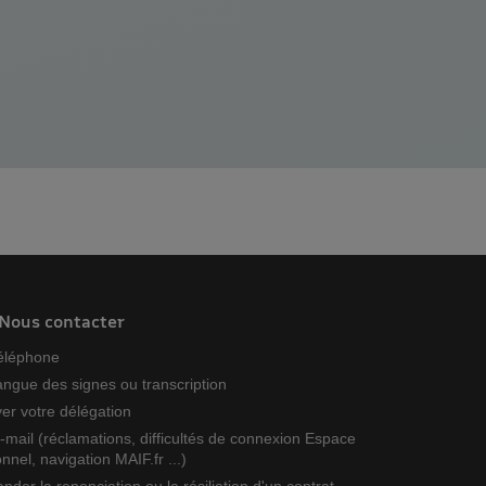
bonnes pratiques pour les TPE et
PME qui souhaitent mettre en
place une démarche RSE.
Nous contacter
téléphone
angue des signes ou transcription
er votre délégation
-mail (réclamations, difficultés de connexion Espace
nnel, navigation MAIF.fr ...)