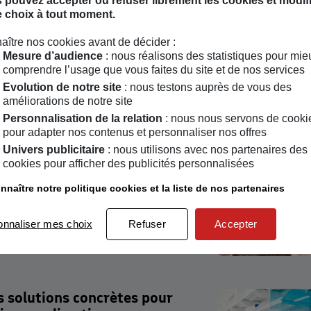
 pouvez accepter ou refuser librement les cookies et modif
e choix à tout moment.
é Sociétale des Entreprises est
O 26000, la norme de référence
aître nos cookies avant de décider :
Mesure d’audience
: nous réalisons des statistiques pour mie
a plus complète au monde.
comprendre l’usage que vous faites du site et de nos services
e l’entreprise met en place pour
Evolution de notre site
: nous testons auprès de vous des
vironnement, qu’il soit humain,
améliorations de notre site
 et limiter ses impacts négatifs sur
Personnalisation de la relation
: nous nous servons de cooki
pour adapter nos contenus et personnaliser nos offres
 sa contribution volontaire aux
iversité et
l'inclusion dans
Univers publicitaire
: nous utilisons avec nos partenaires des
oppement durable.
cookies pour afficher des publicités personnalisées
omme, handicap, insertion et
nnaître notre politique cookies et la liste de nos partenaires
iduelles… La politique diversité et
place essentielle dans vos
onnaliser mes choix
Refuser
Accepter
ssources humaines et dans votre
e. S’intégrant au cadre de la
s entreprises (RSE),
st plus que jamais d’actualité pour
es
solutions concrètes
pour
 qui, comme vous, peut être une