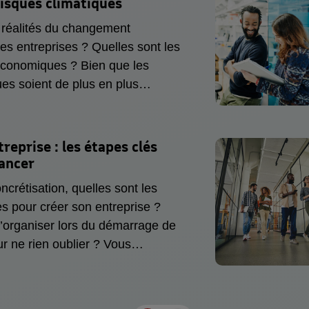
risques climatiques
e du changement sur le plan social.
s réalités du changement
les entreprises ? Quelles sont les
conomiques ? Bien que les
ues soient de plus en plus
ombreuses entreprises, notamment
 restent mal préparées.
 changement climatique est
treprise
: les étapes clés
pensable pour ces structures.
lancer
e par Goodwill-management, MAIF
ncrétisation, quelles sont les
E, leur propose des solutions
es pour créer son entreprise ?
crètes afin de prévenir leurs
organiser lors du démarrage de
ues.
ur ne rien oublier ? Vous
premier salarié, quelles sont vos
tière de législation sociale ?
 responsabilités en tant que