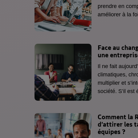
prendre en compt
améliorer à la f
performance de v
les enjeux de tr
transitions écol
Face au chan
en cours.
une entrepris
Il ne fait aujour
climatiques, chr
multiplier et s’in
société. S’il es
dorénavant indisp
du climat et ses
indirectes représ
Comment la R
d’attirer
les 
entreprises. L’a
équipes
?
clés pour limiter