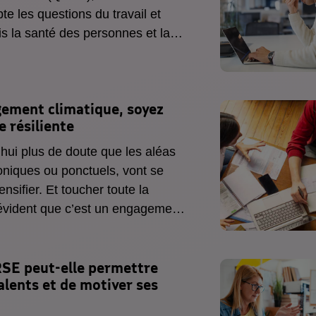
e les questions du travail et
ois la santé des personnes et la
otre entreprise. Tout en intégrant
ansformation qu'imposent les
ogiques, numériques et sociétales
gement climatique,
soyez
e résiliente
d’hui plus de doute que les aléas
oniques ou ponctuels, vont se
tensifier. Et toucher toute la
t évident que c’est un engagement
ensable, s’adapter à l’instabilité
 conséquences directes et
ente un véritable défi pour les
SE peut-elle permettre
talents et de motiver ses
nticipation semble être une des
 votre vulnérabilité.