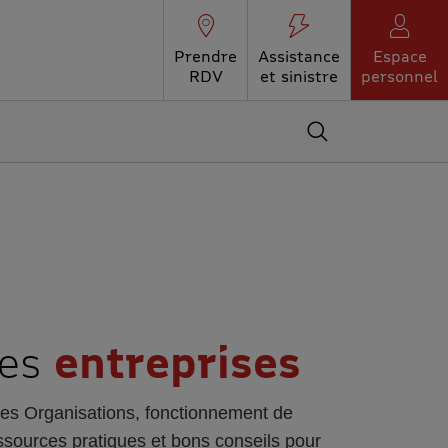
Prendre
Assistance
Espace
RDV
et sinistre
personnel
Accédez au moteur 
les
entreprises
des Organisations, fonctionnement de
ressources pratiques et bons conseils pour