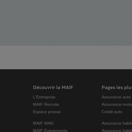
dirigeant ? Aut
vous poser avant
assureur des pe
guide complet po
Découvrir la MAIF
Pages les plu
L'Entreprise
Assurance auto
MAIF Recrute
Assurance mot
Espace presse
Crédit auto
MAIF MAG
Assurance habit
MAIF Evénements
Assurance habit