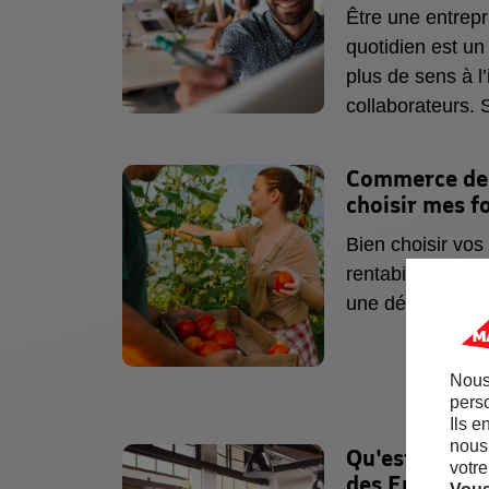
Être une entrepr
quotidien est u
plus de sens à l
collaborateurs.
RSE (responsabil
un acte fort qui
Commerce de 
ensemble et à vo
choisir mes f
membres en parti
Bien choisir vos 
rentabilité et pr
une démarche é
Nous
perso
Ils e
nous 
Qu'est-ce que
votre
des Entrepris