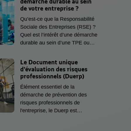
démarche durable
au sein
qu’employeur ? Comment
de votre entreprise ?
instaurer une bonne qualité de
Qu’est-ce que la Responsabilité
vie au travail et permettre à vos
Sociale des Entreprises (RSE) ?
salariés de s’épanouir
Quel est l’intérêt d’une démarche
pleinement dans leur activité
durable au sein d’une TPE ou
professionnelle ? Quels sont les
d’une PME ? La RSE est-elle
droits, les devoirs et les libertés
obligatoire ? Quelles sont les
Le Document unique
de vos salariés ? Les questions
bonnes pratiques pour améliorer
d'évaluation des
risques
que vous pouvez vous poser
l’impact social et
professionnels (Duerp)
sont nombreuses et MAIF,
environnemental de son activité
assureur des petites entreprises,
Élément essentiel de la
? En tant que premier assureur
vous accompagne et vous
démarche de prévention des
reconnu société à mission, MAIF
propose un guide complet sur
risques professionnels de
souhaite accompagner les
comment protéger vos salariés.
l'entreprise, le Duerp est
entreprises qui partagent ses
obligatoire pour tout employeur.
valeurs dans leur transition RSE.
Voici quelques conseils et