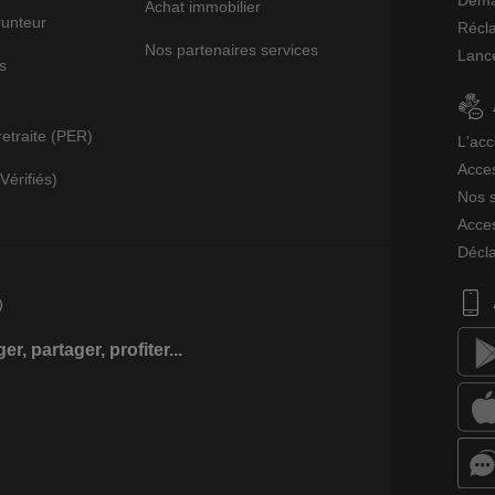
Deman
Achat immobilier
unteur
Récl
Nos partenaires services
Lance
s
retraite (PER)
L'acc
Acces
Vérifiés)
Nos s
Acces
Décla
r, partager, profiter...