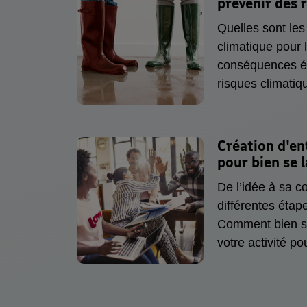
prévenir des
véritable actric
Quelles sont le
climatique pour 
conséquences é
risques climatiq
reconnus, de n
les TPE et PME,
L'adaptation au
Création d'en
désormais indis
pour bien se 
L’étude réalisé
De l’idée à sa co
et l’Agence LUCI
différentes étap
pratiques et con
Comment bien s’
risques climatiq
votre activité po
embauchez votre 
obligations en ma
Quelles sont vos