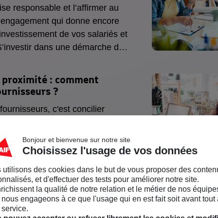
ise responsable et l’affirmer au
n engagement qui donne encore
’investissement de vos salariés et
 S’investir dans une démarche de
ité sociétale de l’entreprise) est
 bénéficie à la société dans son
proximité :
comment
tre entreprise et tous ses
ournisseurs
?
culier.
fournisseurs, c'est concilier
oduits et services de qualité dans
thique.
Bonjour et bienvenue sur notre site
Choisissez l'usage de vos données
 utilisons des cookies dans le but de vous proposer des conten
nnalisés, et d'effectuer des tests pour améliorer notre site.
nrichissent la qualité de notre relation et le métier de nos équipe
nous engageons à ce que l'usage qui en est fait soit avant tout 
 la
Responsabilité Sociétale
 service.
es
(RSE) ?