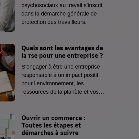
psychosociaux au travail s’inscrit
dans la démarche générale de
protection des travailleurs.
Quels sont les
avantages de
la rse pour une entreprise
?
S’engager à être une entreprise
responsable a un impact positif
pour l’environnement, les
ressources de la planète et vos
salariés. Mais adopter une
politique RSE améliore aussi la
performance économique de
Ouvrir un commerce
:
Toutes les étapes et
votre entreprise de manière
démarches à suivre
significative : + 13 % en