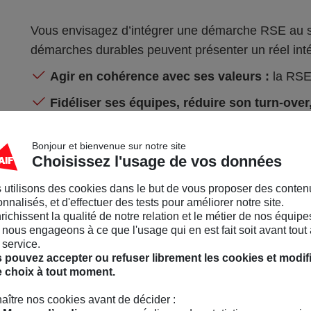
Vous envisagez d’intégrer une démarche RSE au 
démarches durables peuvent présenter un réel intér
Agir en cohérence avec ses valeurs :
la RSE 
Fidéliser ses équipes, réduire son turn-over,
présente de nombreux atouts RH,
Bonjour et bienvenue sur notre site
Augmenter sa performance économique :
le
Choisissez l'usage de vos données
démarche durable réduisent certaines dépenses 
attirent de nouveaux marchés,
 utilisons des cookies dans le but de vous proposer des conten
nnalisés, et d'effectuer des tests pour améliorer notre site.
Améliorer ses pratiques sociales et enviro
nrichissent la qualité de notre relation et le métier de nos équipe
nous engageons à ce que l'usage qui en est fait soit avant tout 
engagé sur son territoire, en phase avec les att
 service.
 pouvez accepter ou refuser librement les cookies et modif
Réduire les risques inhérents à son activité
e choix à tout moment.
sanitaires...).
aître nos cookies avant de décider :