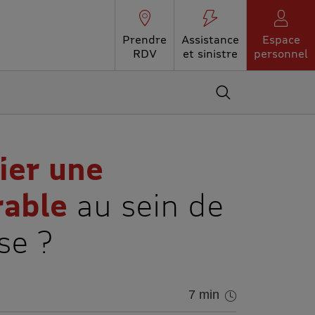
Prendre
Assistance
Espace
RDV
et sinistre
personnel
Accédez au moteur 
tier une
able
au sein de
se ?
7 min