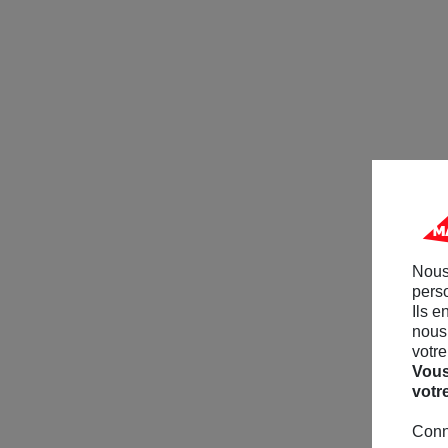
Nous
perso
Ils e
nous 
votre
Vous
votr
Conn