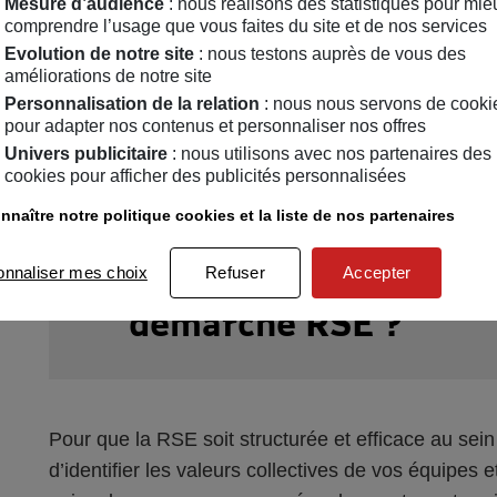
Mesure d’audience
: nous réalisons des statistiques pour mie
Si vous êtes en création d’entr
comprendre l’usage que vous faites du site et de nos services
Evolution de notre site
: nous testons auprès de vous des
vos démarches et intégrer la RS
améliorations de notre site
Personnalisation de la relation
: nous nous servons de cooki
produits et services.
pour adapter nos contenus et personnaliser nos offres
Univers publicitaire
: nous utilisons avec nos partenaires des
cookies pour afficher des publicités personnalisées
nnaître notre politique cookies et la liste de nos partenaires
3
Quelles sont les étape
onnaliser mes choix
Refuser
Accepter
démarche RSE ?
Pour que la RSE soit structurée et efficace au sein 
d’identifier les valeurs collectives de vos équipes 