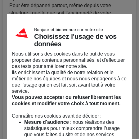
Pour être dépanné partout, même depuis votre
structure : quelle que soit l'ancienneté de votre
véhicule, vous pouvez être assisté en cas de panne
(dépannage remorquage, dépannage rapatriement).
Bonjour et bienvenue sur notre site
Choisissez l'usage de vos
Option 2
données
Pour rester mobile quoi qu’il arrive : vous bénéficiez de
Nous utilisons des cookies dans le but de vous
l’assistance panne 0 km et d'un véhicule de prêt pour
proposer des contenus personnalisés, et d'effectuer
vous déplacer en cas d'accident, de vol ou de panne
des tests pour améliorer notre site.
immobilisant votre véhicule. Lorsque vous assurez un
Ils enrichissent la qualité de notre relation et le
métier de nos équipes et nous nous engageons à ce
véhicule utilitaire léger ou un minibus 9 places, un prêt
que l'usage qui en est fait soit avant tout à votre
de véhicule adapté à votre besoin peut être mis en
service.
place (sous conditions).
Vous pouvez accepter ou refuser librement les
cookies et modifier votre choix à tout moment.
Des solutions objets transportés
Option 3
Connaître nos cookies avant de décider :
Mesure d’audience
: nous réalisons des
Lors de leur transport, les biens de votre structure ou
statistiques pour mieux comprendre l’usage
des participants à votre activité sont couverts à hauteur
que vous faites du site et de nos services
de :