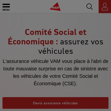
Accédez au mo
MAIF - Allez à l'accueil de maif.fr
Ouvrir le menu
Espace
personnel
Comité Social et
Économique :
assurez vos
véhicules
L'assurance véhicule VAM vous place à l’abri de
toute mauvaise surprise en cas de sinistre avec
les véhicules de votre Comité Social et
Économique (CSE).
Devis assurance véhicules