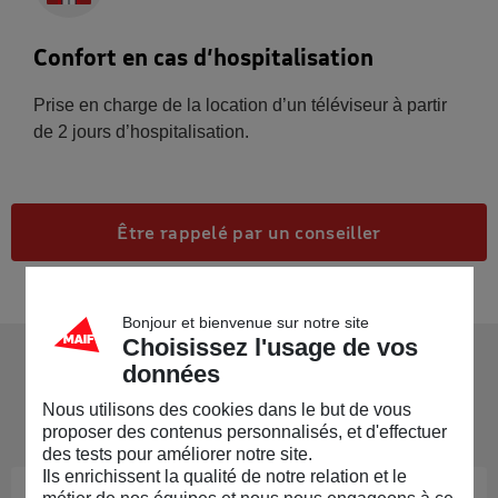
Confort en cas d’hospitalisation
Prise en charge de la location d’un téléviseur à partir
de 2 jours d’hospitalisation.
Être rappelé par un conseiller
Bonjour et bienvenue sur notre site
Choisissez l'usage de vos
données
Nos
autres services
Nous utilisons des cookies dans le but de vous
proposer des contenus personnalisés, et d'effectuer
des tests pour améliorer notre site.
Ils enrichissent la qualité de notre relation et le