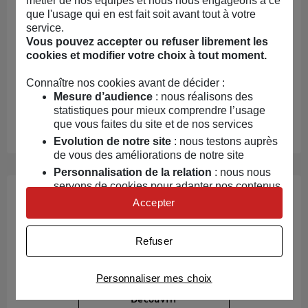
métier de nos équipes et nous nous engageons à ce
Mon Asso Facile
que l'usage qui en est fait soit avant tout à votre
service.
Centralisez
et
simplifiez la gestion administrative
Vous pouvez accepter ou refuser librement les
de votre association grâce à
plus de 50
cookies et modifier votre choix à tout moment.
fonctionnalités
: base de données, adhésions,
comptabilité...
Connaître nos cookies avant de décider :
Mesure d’audience
: nous réalisons des
statistiques pour mieux comprendre l’usage
Essayer gratuitement
que vous faites du site et de nos services
Evolution de notre site
: nous testons auprès
de vous des améliorations de notre site
Personnalisation de la relation
: nous nous
servons de cookies pour adapter nos contenus
Assurance multirisque
et personnaliser nos offres
Accepter
Univers publicitaire
: nous utilisons avec nos
Un seul contrat pour couvrir l'ensemble des besoins
partenaires des cookies pour afficher des
Refuser
de votre association : responsabilité civile, membres,
publicités personnalisées
biens et locaux.
Connaître notre politique cookies et la liste de nos
Personnaliser mes choix
partenaires
Découvrir