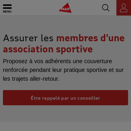
Accédez au mo
MAIF - Allez à l'accueil de maif.fr
Ouvrir le menu
Espace
personnel
Assurer les
membres d’une
association sportive
Proposez à vos adhérents une couverture
renforcée pendant leur pratique sportive et sur
les trajets aller-retour.
Être rappelé par un conseiller