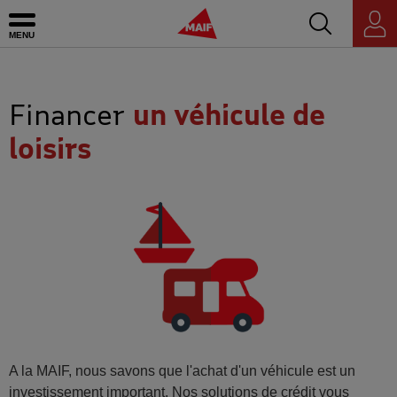
Accédez au mo
MAIF - Allez à l'accueil de maif.fr
Ouvrir le menu
Espace
personnel
Financer
un véhicule de
loisirs
A la MAIF, nous savons que l'achat d'un véhicule est un
investissement important. Nos solutions de crédit vous