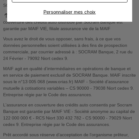
SOCRAM Banque. Vous disposez d’un délai légal de rétractation.
Connaître notre politique cookies et la liste de nos
Personnaliser mes choix
partenaires
1
Selon conditions contractuelles. L'assurance en
couverture des crédits auto distribué par Socram Banque est
garantie par MAIF VIE, filiale assurance vie de la MAIF
Vous avez le droit de vous opposer, sans frais, à ce que vos
données personnelles soient utilisées à des fins de prospection
commerciale, par courrier adressé à : SOCRAM Banque, 2 rue du
24 Février - 79092 Niort cedex 9.
MAIF agit en qualité d’intermédiaires en opérations de banque et
en service de paiement exclusif de SOCRAM Banque. MAIF inscrite
sous le n°13 005 068 (www.orias.fr) MAIF - Société d’assurance
mutuelle à cotisations variables – CS 90000 - 79038 Niort cedex 9.
Entreprise régie par le Code des assurances.
L'assurance en couverture des crédits auto consentis par Socram
Banque est garantie par MAIF VIE - Société anonyme au capital de
122 000 000 € - RCS Niort 330 432 782 - CS 90000 - 79029 Niort
cedex 9. Entreprise régie par le Code des assurances.
Prêt accordé sous réserve d’acceptation de l’organisme prêteur,