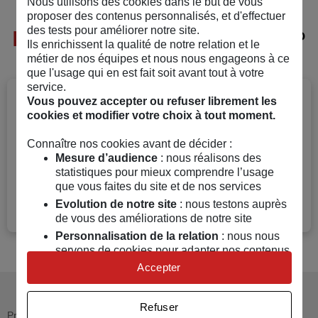
Nous utilisons des cookies dans le but de vous
proposer des contenus personnalisés, et d'effectuer
des tests pour améliorer notre site.
En savoir plus
sur l'assurance ?
Ils enrichissent la qualité de notre relation et le
métier de nos équipes et nous nous engageons à ce
que l'usage qui en est fait soit avant tout à votre
service.
S’assurer et emprunter avec une
Vous pouvez accepter ou refuser librement les
cookies et modifier votre choix à tout moment.
maladie grave ou un handicap
Connaître nos cookies avant de décider :
La Convention AERAS facilite l’accès et les
Mesure d’audience
: nous réalisons des
démarches à l’assurance et au crédit des personnes
statistiques pour mieux comprendre l’usage
ayant ou ayant eu un risque de santé aggravé.
que vous faites du site et de nos services
Evolution de notre site
: nous testons auprès
Lire l'article
de vous des améliorations de notre site
Personnalisation de la relation
: nous nous
servons de cookies pour adapter nos contenus
et personnaliser nos offres
Accepter
Univers publicitaire
: nous utilisons avec nos
partenaires des cookies pour afficher des
Refuser
publicités personnalisées
Prêt accordé sous réserve d'acceptation par l'organisme prêteur,