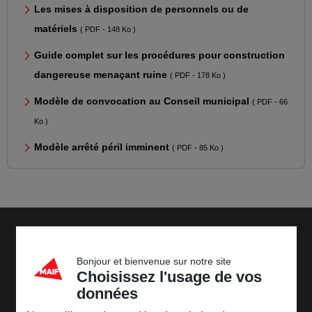
Les mises à disposition de personnels ou de
matériels
( PDF - 148 Ko )
Guide complet sur les procédures pour construction
dangereuse menaçant ruine
( PDF - 178 Ko )
Modèle de convocation au Conseil municipal
( PDF - 66
Ko )
Modèle arrêté péril imminent
( PDF - 85 Ko )
Découvrir la MAIF
Bonjour et bienvenue sur notre site
Pages les plus consultées
Choisissez l'usage de vos
données
Nos conseils