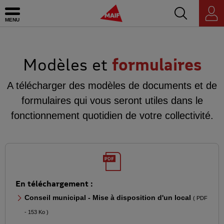
Accédez au mo
MAIF - Allez à l'accueil de maif.fr
Ouvrir le menu
Espace
personnel
Modèles et
formulaires
A télécharger des modèles de documents et de
formulaires qui vous seront utiles dans le
fonctionnement quotidien de votre collectivité.
En téléchargement :
Conseil municipal - Mise à disposition d'un local
( PDF
- 153 Ko )