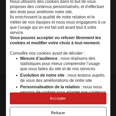
Nous utilisons des cookies dans le but de vous
proposer des contenus personnalisés, et d'effectuer
des tests pour améliorer notre site.
Ils enrichissent la qualité de notre relation et le
métier de nos équipes et nous nous engageons à ce
La
Communauté
MAIF
que l'usage qui en est fait soit avant tout à votre
service.
Un espace réservé aux sociétaires pour
échanger,
Vous pouvez accepter ou refuser librement les
cookies et modifier votre choix à tout moment.
partager, profiter...
Connaître nos cookies avant de décider :
Rejoindre la communauté
Mesure d’audience
: nous réalisons des
statistiques pour mieux comprendre l’usage
que vous faites du site et de nos services
Evolution de notre site
: nous testons auprès
de vous des améliorations de notre site
Nous contacter
Personnalisation de la relation
: nous nous
servons de cookies pour adapter nos contenus
Par téléphone
et personnaliser nos offres
Accepter
Par langue des signes ou transcription
Univers publicitaire
: nous utilisons avec nos
Trouver votre délégation
partenaires des cookies pour afficher des
Refuser
publicités personnalisées
Par e-mail (réclamations, difficultés de connexion Espace