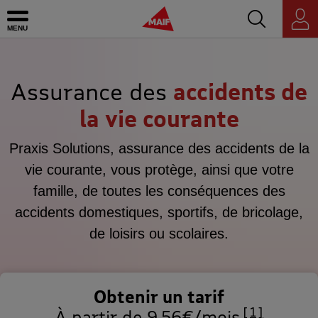
Accédez au mo
MAIF - Allez à l'accueil de maif.fr
Ouvrir le menu
Espace
personnel
Assurance des
accidents de
la vie courante
Praxis Solutions, assurance des accidents de la
vie courante, vous protège, ainsi que votre
famille, de toutes les conséquences des
accidents domestiques, sportifs, de bricolage,
de loisirs ou scolaires.
Obtenir un tarif
1
À partir de 9,56€/mois