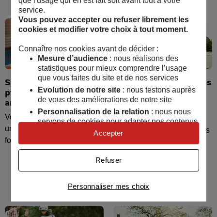
que l'usage qui en est fait soit avant tout à votre
service.
Vous pouvez accepter ou refuser librement les
cookies et modifier votre choix à tout moment.
Connaître nos cookies avant de décider :
Mesure d’audience
: nous réalisons des
statistiques pour mieux comprendre l’usage
que vous faites du site et de nos services
Sports et loisirs : en
Veiller à la sécurité des
Evolution de notre site
: nous testons auprès
profiter tout en
enfants
de vous des améliorations de notre site
anticipant les risques
Chutes, intoxications,
Personnalisation de la relation
: nous nous
Votre enfant désire pratiquer
brûlures, noyades sont les
servons de cookies pour adapter nos contenus
une activité extrascolaire :
principaux risques auxquels
et personnaliser nos offres
Accepter
football, piano, tennis...
peuvent être confrontés les
Univers publicitaire
: nous utilisons avec nos
partenaires des cookies pour afficher des
enfants. Découvrez les
Refuser
publicités personnalisées
gestes simples à mettre en
œuvre pour les éviter.
Connaître notre politique cookies et la liste de nos
Personnaliser mes choix
partenaires