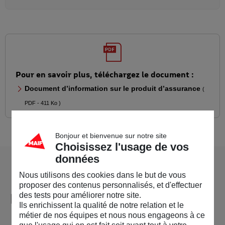
Pour en savoir plus, téléchargez le document :
Document d’information sur le produit d’assurance
(
PDF - 411 Ko )
Bonjour et bienvenue sur notre site
Choisissez l'usage de vos
données
Nous utilisons des cookies dans le but de vous
MAIF vous conseille
sur
proposer des contenus personnalisés, et d'effectuer
l’assurance des accidents de la
des tests pour améliorer notre site.
Ils enrichissent la qualité de notre relation et le
vie courante
métier de nos équipes et nous nous engageons à ce