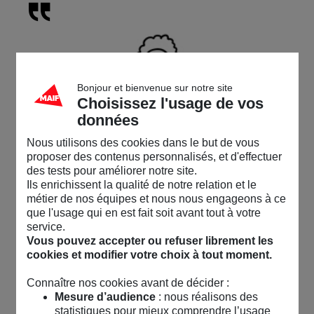
Bonjour et bienvenue sur notre site
Choisissez l'usage de vos
données
MARION B.,
ENSEIGNANTE DEPUIS 2019
Nous utilisons des cookies dans le but de vous
Un véritable échange s’est instauré en toute
proposer des contenus personnalisés, et d'effectuer
confiance. Cet accompagnement se poursuit
des tests pour améliorer notre site.
et s’enrichit. Merci de permettre ces
Ils enrichissent la qualité de notre relation et le
accompagnements.
métier de nos équipes et nous nous engageons à ce
que l'usage qui en est fait soit avant tout à votre
service.
Vous pouvez accepter ou refuser librement les
cookies et modifier votre choix à tout moment.
Connaître nos cookies avant de décider :
Mesure d’audience
: nous réalisons des
AURÉLIE D.,
statistiques pour mieux comprendre l’usage