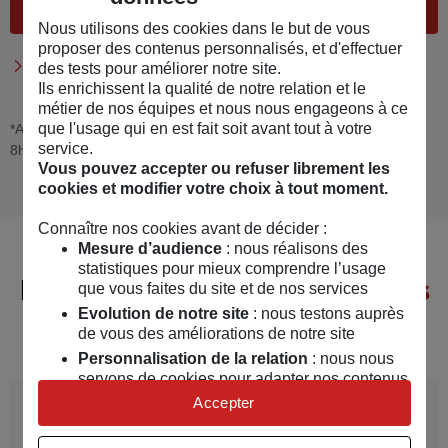
Être rappelé
Nous utilisons des cookies dans le but de vous
proposer des contenus personnalisés, et d'effectuer
Appeler le 09 78 97 98 99*
des tests pour améliorer notre site.
Ils enrichissent la qualité de notre relation et le
métier de nos équipes et nous nous engageons à ce
que l'usage qui en est fait soit avant tout à votre
*Appel non surtaxé, coût selon opérateur. Du lundi au vendredi de
service.
8h30 à 18h (horaires métropole).
Vous pouvez accepter ou refuser librement les
cookies et modifier votre choix à tout moment.
Connaître nos cookies avant de décider :
Mesure d’audience
: nous réalisons des
statistiques pour mieux comprendre l’usage
Découvrez nos autres
produits
que vous faites du site et de nos services
Evolution de notre site
: nous testons auprès
et services
de vous des améliorations de notre site
Personnalisation de la relation
: nous nous
servons de cookies pour adapter nos contenus
et personnaliser nos offres
Accepter
Assurance
Univers publicitaire
: nous utilisons avec nos
Multirisque Raqvam
partenaires des cookies pour afficher des