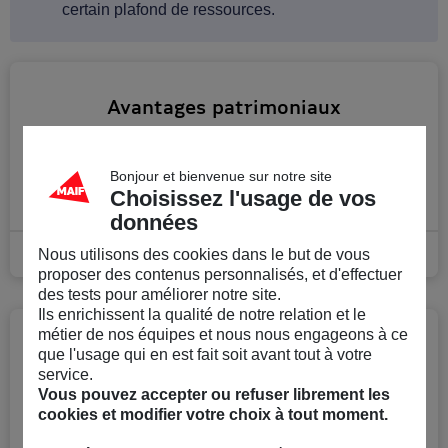
certain plafond de ressources.
Avantages patrimoniaux
Retrouvez ici tous les avantages patrimoniaux de la
nue-propriété.
Bonjour et bienvenue sur notre site
Choisissez l'usage de vos
données
En savoir plus
Nous utilisons des cookies dans le but de vous
proposer des contenus personnalisés, et d'effectuer
des tests pour améliorer notre site.
Ils enrichissent la qualité de notre relation et le
métier de nos équipes et nous nous engageons à ce
Points d’attention
que l'usage qui en est fait soit avant tout à votre
service.
Vous pouvez accepter ou refuser librement les
Retrouvez ici tous les points d'attention de la nue-
cookies et modifier votre choix à tout moment.
propriété.