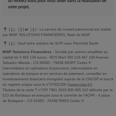
un rendez-vous pour vous aider dans la réalisation de
votre projet.
1
3
4
Le service de conseil patrimonial est réalisé
par MAIF SOLUTIONS FINANCIERES, filiale de MAIF
2
Sauf notre solution de SCPI avec PierreVal Santé
MAIF Solutions Financières
- Société par actions simplifiée au
capital de 3 465 134 euros - RCS Niort 350 218 467 100 Avenue
Salvador Allende - CS 90000 - 79038 NIORT Cedex 9
Intermédiaire en opérations d'assurance, intermédiaire en
opérations de banque et en services de paiement, conseiller en
investissements financiers enregistré auprès de la CNCGP et inscrit
au registre unique sous le n°07031206 (
(www.orias.fr)
)
Titulaire de la carte T n°CPI 7901 2016 000 005 310 délivrée par la
CCI de Bordeaux et exerçant sous le contrôle de l'ACPR - 4 place
de Budapest – CS 92459 - 75436 PARIS Cedex 9.