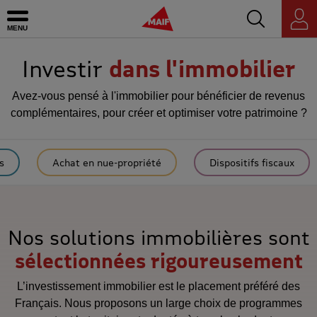
Accédez au mo
MAIF - Allez à l'accueil de maif.fr
Ouvrir le menu
Espace
personnel
Investir
dans l'immobilier
Avez-vous pensé à l'immobilier pour bénéficier de revenus
complémentaires, pour créer et optimiser votre patrimoine ?
s
Achat en nue-propriété
Dispositifs fiscaux
Nos solutions immobilières sont
sélectionnées rigoureusement
L’investissement immobilier est le placement préféré des
Français. Nous proposons un large choix de programmes