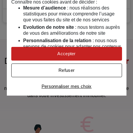
Connaître nos cookies avant de décider :
Mesure d’audience
: nous réalisons des
statistiques pour mieux comprendre l’usage
En savoir plus
que vous faites du site et de nos services
Evolution de notre site
: nous testons auprès
de vous des améliorations de notre site
Personnalisation de la relation
: nous nous
servons de cookies pour adapter nos contenus
et personnaliser nos offres
Accepter
Dispositifs fiscaux pour
investir
Univers publicitaire
: nous utilisons avec nos
partenaires des cookies pour afficher des
dans l'immobilier
Refuser
publicités personnalisées
Réductions d’impôts, défiscalisation, Malraux... de
Connaître notre politique cookies et la liste de nos
Personnaliser mes choix
partenaires
nombreux dispositifs s’offrent à vous. On vous accompagne
dans votre investissement immobilier.