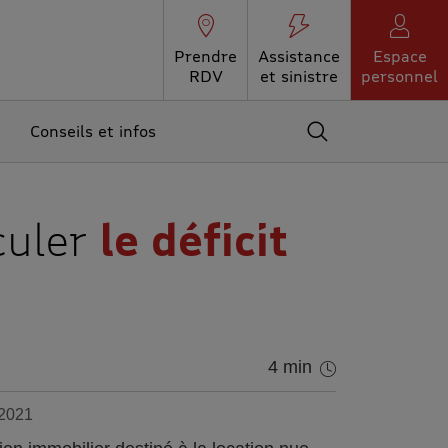
Prendre
Assistance
Espace
RDV
et sinistre
personnel
Conseils et infos
Accédez au moteur 
culer
le déficit
4 min
 2021