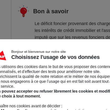
Bon à savoir
Le déficit foncier provenant des charge
les intérêts de crédit immobilier et l'
imputé que sur les revenus fonciers de
années suivantes, et non sur le revenu
Bonjour et bienvenue sur notre site
Choisissez l'usage de vos données
 utilisons des cookies dans le but de vous proposer des conten
nnalisés, et d'effectuer des tests pour améliorer notre site.
nrichissent la qualité de notre relation et le métier de nos équipe
nous engageons à ce que l'usage qui en est fait soit avant tout 
3
Quelles sont les char
 service.
 pouvez accepter ou refuser librement les cookies et modif
e choix à tout moment.
aître nos cookies avant de décider :