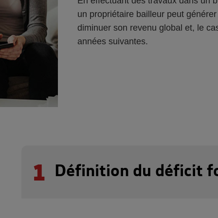
En effectuant des travaux dans un bi
un propriétaire bailleur peut générer 
diminuer son revenu global et, le c
années suivantes.
1
Définition du déficit f