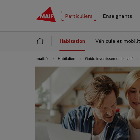
MAIF - Allez à l'accueil de maif.fr
Particuliers
Enseignants
Accueil Particuliers
Habitation
Véhicule et mobili
maif.fr
Habitation
Guide investissement locatif