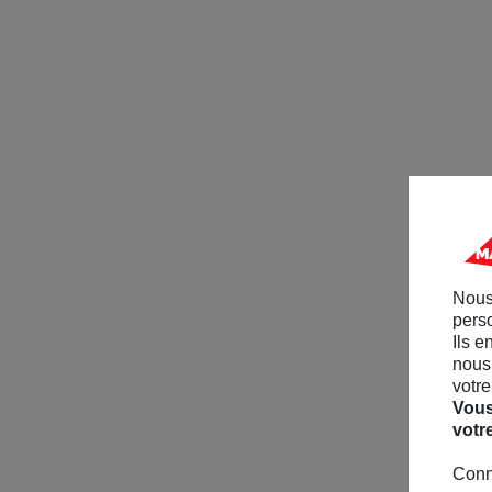
Nous
perso
Ils e
nous 
votre
Vous
votr
Conn