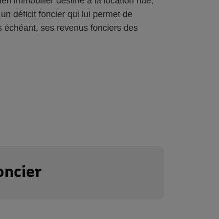
en immobilier destiné à la location nue,
un déficit foncier qui lui permet de
as échéant, ses revenus fonciers des
oncier