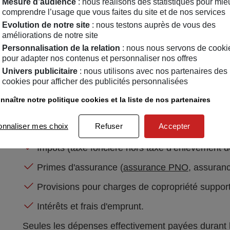
Mesure d’audience
: nous réalisons des statistiques pour mie
Les charges déductibles prises en compte dans le ca
comprendre l’usage que vous faites du site et de nos services
Evolution de notre site
: nous testons auprès de vous des
loi. On peut citer les dépenses suivantes :
améliorations de notre site
Frais d'administration et de gestion (incluant 
Personnalisation de la relation
: nous nous servons de cooki
pour adapter nos contenus et personnaliser nos offres
les honoraires d’agence et un forfait de 20 € de
Univers publicitaire
: nous utilisons avec nos partenaires des
Dépenses de travaux d’entretien et réparation 
cookies pour afficher des publicités personnalisées
dépenses d’amélioration et d’agrandissement ne
nnaître notre politique cookies et la liste de nos partenaires
exceptions,
onnaliser mes choix
Refuser
Accepter
Charges locatives non récupérées auprès du lo
Impôts (taxe foncière hors taxe d’enlèvement 
Primes d'assurance (
assurance PNO
, assuran
Provisions pour charges de copropriété supporté
Intérêts et frais d'emprunt.
Seules les dépenses effectivement payées durant l