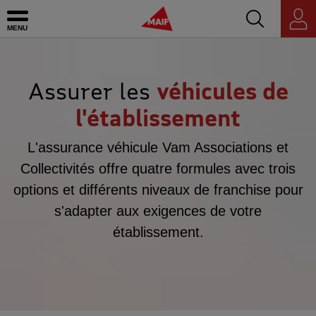
Accédez au mo
MAIF - Allez à l'accueil de maif.fr
Ouvrir le menu
Espace
personnel
Assurer les
véhicules de
l'établissement
L'assurance véhicule Vam Associations et
Collectivités offre quatre formules avec trois
options et différents niveaux de franchise pour
s'adapter aux exigences de votre
établissement.