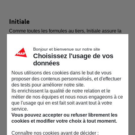
Initiale
Comme toutes les formules au tiers, Initiale assure la
responsabilité civile et le recours. Mais ce n’est pas
tout : elle couvre aussi les événements climatiques et
Bonjour et bienvenue sur notre site
technologiques, propose de l’assistance domestique
Choisissez l'usage de vos
et touristique, des renseignements juridiques et
données
comprend un 1er niveau d’indemnisation des
Nous utilisons des cookies dans le but de vous
dommages corporels.
proposer des contenus personnalisés, et d'effectuer
des tests pour améliorer notre site.
Ils enrichissent la qualité de notre relation et le
Essentiel
métier de nos équipes et nous nous engageons à ce
que l'usage qui en est fait soit avant tout à votre
En plus des garanties comprises dans Initiale, la
service.
formule Essentiel intègre la prise en charge du vol, de
Vous pouvez accepter ou refuser librement les
l’incendie et des bris de glace.
cookies et modifier votre choix à tout moment.
Connaître nos cookies avant de décider :