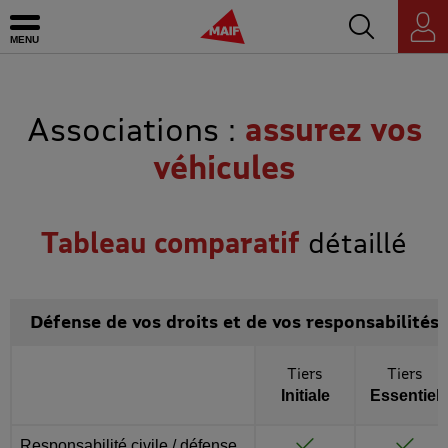
Accédez au mo
MAIF - Allez à l'accueil de maif.fr
Ouvrir le menu
Espace
personnel
Associations :
assurez vos
véhicules
Tableau comparatif
détaillé
Défense de vos droits et de vos responsabilités
Toutes les options
Tiers
Tiers
Initiale
Essentiel
Après activation d’un bouton “Complément d'information", une
Responsabilité civile / défense