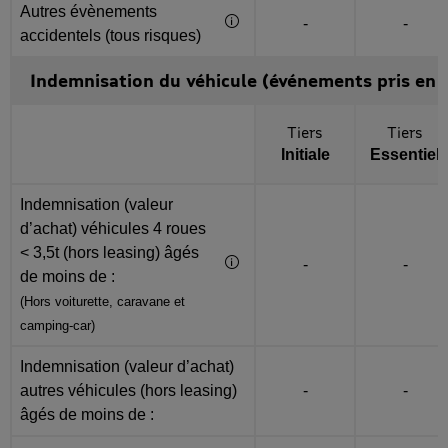
Autres évènements
Complément d'information via
Non inclus
Non i
-
-
accidentels (tous risques)
Indemnisation du véhicule (événements pris en 
Toutes les options
Tiers
Tiers
Initiale
Essentiel
Après activation d’un bouton “Complément d'information", une
Indemnisation (valeur
d’achat) véhicules 4 roues
< 3,5t (hors leasing) âgés
Complément d'information via 
Non inclus
Non i
-
-
de moins de :
(Hors voiturette, caravane et campi
(Hors voiturette, caravane et
camping-car)
Indemnisation (valeur d’achat)
Non inclus
Non i
autres véhicules (hors leasing)
-
-
âgés de moins de :