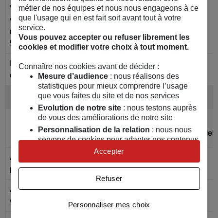
Valeur minimale garantie
métier de nos équipes et nous nous engageons à ce
que l'usage qui en est fait soit avant tout à votre
véhicules assurés tous
Complément d'information via 
Non inclus
Non i
-
-
service.
risques à la société depuis
Vous pouvez accepter ou refuser librement les
5 ans
cookies et modifier votre choix à tout moment.
Indemnisation des
Connaître nos cookies avant de décider :
Complément d'information via
Non inclus
-
Inclus
équipements et accessoires
Mesure d’audience
: nous réalisons des
statistiques pour mieux comprendre l’usage
Solutions d’assistance à votre véhicule
que vous faites du site et de nos services
Evolution de notre site
: nous testons auprès
Toutes les options
de vous des améliorations de notre site
Tiers
Tiers
Personnalisation de la relation
: nous nous
Initiale
Essentiel
servons de cookies pour adapter nos contenus
et personnaliser nos offres
Accepter
Après activation d’un bouton “Complément d'information", une
Assistance déplacement aux
Univers publicitaire
: nous utilisons avec nos
Inclus
Inclus
personnes
partenaires des cookies pour afficher des
Refuser
publicités personnalisées
Assistance déplacement au
Connaître notre politique cookies et la liste de nos
Inclus
Inclus
véhicule (accident et vol)
Personnaliser mes choix
partenaires