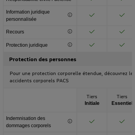
Inclus
Inclus
Information juridique
Complément d'information via 
Inclus
Inclus
personnalisée
Recours
Complément d'information via
Inclus
Inclus
Protection juridique
Complément d'information via 
Inclus
Inclus
Protection des personnes
Pour une protection corporelle étendue, découvrez le
accidents corporels PACS
Toutes les options
Tiers
Tiers
Initiale
Essentiel
Après activation d’un bouton “Complément d'information", une
Indemnisation des
Complément d'information vi
Inclus
Inclus
dommages corporels