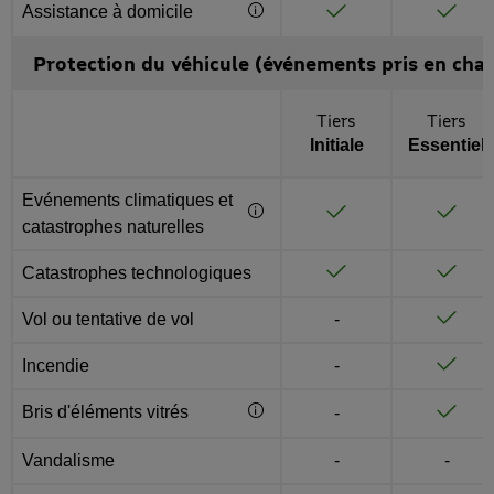
Assistance à domicile
Complément d'information via
Inclus
Inclus
Protection du véhicule (événements pris en cha
Toutes les options
Tiers
Tiers
Initiale
Essentiel
Après activation d’un bouton “Complément d'information", une
Evénements climatiques et
Complément d'information via
Inclus
Inclus
catastrophes naturelles
Catastrophes technologiques
Inclus
Inclus
Non inclus
Vol ou tentative de vol
-
Inclus
Non inclus
Incendie
-
Inclus
Bris d'éléments vitrés
Complément d'information via 
Non inclus
-
Inclus
Non inclus
Non i
Vandalisme
-
-