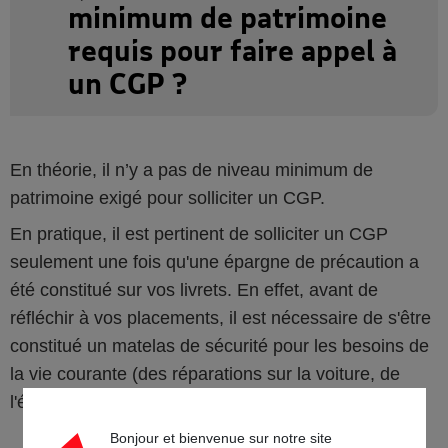
minimum de patrimoine
requis pour faire appel à
un CGP ?
En théorie, il n’y a pas de niveau minimum de
patrimoine exigé pour solliciter un CGP.
En pratique, il est pertinent de solliciter un CGP
seulement une fois qu'une épargne de précaution a
été constitué sur vos livrets. En effet, avant de
réfléchir à vos placements, il est nécessaire de s'être
constitué un matelas de sécurité pour les besoins de
la vie courante (des réparations sur la voiture, de
l'électroménager, un gros voyage...).
Bonjour et bienvenue sur notre site