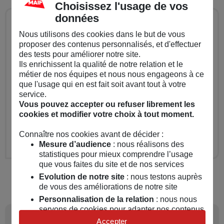
Choisissez l'usage de vos
données
Bon à savoir
Nous utilisons des cookies dans le but de vous
proposer des contenus personnalisés, et d'effectuer
A la MAIF, vous relevez automatiquement du
des tests pour améliorer notre site.
conseil patrimonial à compter de 30 000 €
Ils enrichissent la qualité de notre relation et le
métier de nos équipes et nous nous engageons à ce
d'épargne à placer. En dessous, vous pouvez
que l'usage qui en est fait soit avant tout à votre
également relever du conseil patrimonial en
service.
Vous pouvez accepter ou refuser librement les
fonction de votre situation et des objectifs
cookies et modifier votre choix à tout moment.
évoqués. MAIF vous orientera toujours vers le
bon interlocuteur.
Connaître nos cookies avant de décider :
Mesure d’audience
: nous réalisons des
statistiques pour mieux comprendre l’usage
que vous faites du site et de nos services
Evolution de notre site
: nous testons auprès
de vous des améliorations de notre site
Personnalisation de la relation
: nous nous
servons de cookies pour adapter nos contenus
6
Indépendant, cabinet de
et personnaliser nos offres
Accepter