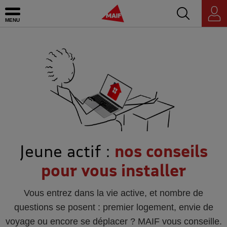
Accédez au mo
MAIF - Allez à l'accueil de maif.fr
Ouvrir le menu
Espace
personnel
Jeune actif :
nos conseils
pour vous installer
Vous entrez dans la vie active, et nombre de
questions se posent : premier logement, envie de
voyage ou encore se déplacer ? MAIF vous conseille.