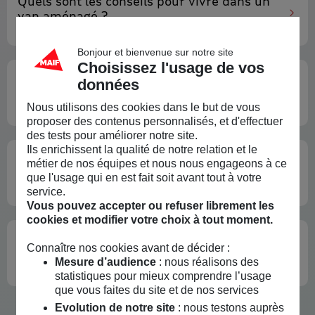
Quels sont les conseils pour
vivre dans un
van aménagé
?
Bonjour et bienvenue sur notre site
Choisissez l'usage de vos
Comment
préparer un projet
données
humanitaire
?
Nous utilisons des cookies dans le but de vous
proposer des contenus personnalisés, et d'effectuer
des tests pour améliorer notre site.
Ils enrichissent la qualité de notre relation et le
Préparer vos finances pour
devenir
métier de nos équipes et nous nous engageons à ce
propriétaire
que l'usage qui en est fait soit avant tout à votre
service.
Vous pouvez accepter ou refuser librement les
cookies et modifier votre choix à tout moment.
Vous rêvez d’un grand voyage ?
Voici
Connaître nos cookies avant de décider :
comment le financer
Mesure d’audience
: nous réalisons des
statistiques pour mieux comprendre l’usage
que vous faites du site et de nos services
Evolution de notre site
: nous testons auprès