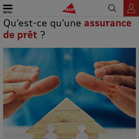
Accédez au mo
MAIF - Allez à l'accueil de maif.fr
Ouvrir le menu
Espace
personnel
Qu’est-ce qu’une
assurance
de prêt
?