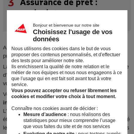
3
Assurance de prêt :
contrat groupe ou
délégation d’assurance ?
Bonjour et bienvenue sur notre site
Choisissez l'usage de vos
données
Au moment de contracter une assurance pour votre
Nous utilisons des cookies dans le but de vous
proposer des contenus personnalisés, et d'effectuer
prêt, vous aurez le choix entre 2 options.
des tests pour améliorer notre site.
La première est l’
assurance groupe
: c’est une offre
Ils enrichissent la qualité de notre relation et le
métier de nos équipes et nous nous engageons à ce
d’assurance collective proposée par la banque où
que l'usage qui en est fait soit avant tout à votre
vous empruntez.
service.
Vous pouvez accepter ou refuser librement les
Votre seconde option peut être l’
assurance
cookies et modifier votre choix à tout moment.
individuelle ou
délégation d’assurance
.
Connaître nos cookies avant de décider :
L’assurance est alors prise en charge par un
Mesure d’audience
: nous réalisons des
établissement autre que celui où vous avez contracté
statistiques pour mieux comprendre l’usage
que vous faites du site et de nos services
le prêt. La délégation d’assurance présente plusieurs
Evolution de notre site
: nous testons auprès