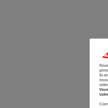
Nous
perso
Ils e
nous 
votre
Vous
votr
Conn