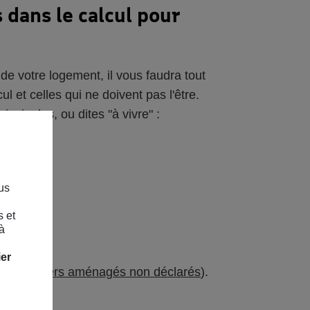
s dans le calcul pour
de votre logement, il vous faudra tout
ul et celles qui ne doivent pas l'être.
incipales, ou dites "à vivre" :
us
s et
à
ier
 aux
greniers aménagés non déclarés
).