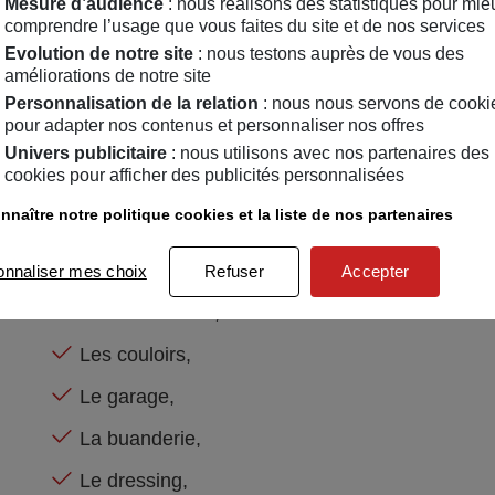
Mesure d’audience
: nous réalisons des statistiques pour mie
Les pièces de la maison exclue
comprendre l’usage que vous faites du site et de nos services
l'assurance habitation
Evolution de notre site
: nous testons auprès de vous des
améliorations de notre site
Personnalisation de la relation
: nous nous servons de cooki
Les pièces dites de "service" et d'"eau" ne rentre
pour adapter nos contenus et personnaliser nos offres
de pièces. Elles regroupent :
Univers publicitaire
: nous utilisons avec nos partenaires des
cookies pour afficher des publicités personnalisées
La salle de bain,
nnaître notre politique cookies et la liste de nos partenaires
Les toilettes,
La cuisine, sauf si elle constitue une pièce dis
onnaliser mes choix
Refuser
Accepter
Le hall d'entrée,
Les couloirs,
Le garage,
La buanderie,
Le dressing,