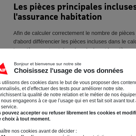
Les pièces principales incluse
l'assurance habitation
Afin de calculer correctement le nombre de pièces 
d'abord différencier les pièces incluses dans le calc
Les pièces rentrant dans le calcul sont les pièces pr
Le salon
Bonjour et bienvenue sur notre site
Choisissez l'usage de vos données
La salle à manger
 utilisons des cookies dans le but de vous proposer des conten
La chambre à coucher
nnalisés, et d'effectuer des tests pour améliorer notre site.
nrichissent la qualité de notre relation et le métier de nos équipe
Le bureau
nous engageons à ce que l'usage qui en est fait soit avant tout 
 service.
Les mezzanines
 pouvez accepter ou refuser librement les cookies et modif
e choix à tout moment.
Les combles ou greniers aménagés (attention
aître nos cookies avant de décider :