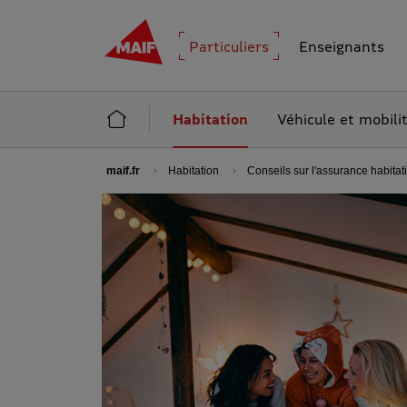
MAIF - Allez à l'accueil de maif.fr
Particuliers
Enseignants
Accueil Particuliers
Habitation
Véhicule et mobili
maif.fr
Habitation
Conseils sur l'assurance habitat