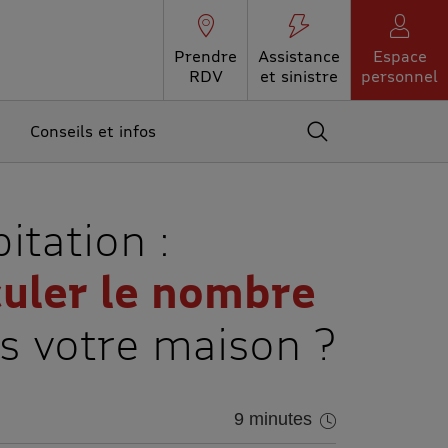
Prendre
Assistance
Espace
RDV
et sinistre
personnel
Conseils et infos
Accédez au moteur 
itation :
uler le nombre
 votre maison ?
9 minutes