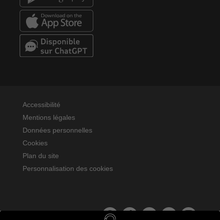
Accessibilité
Mentions légales
Données personnelles
Cookies
Plan du site
Personnalisation des cookies
La MAIF sur facebook
La MAIF sur tiktok
La MAIF sur youtube
La MAIF sur linked
La MAIF sur
Suivre la MAIF