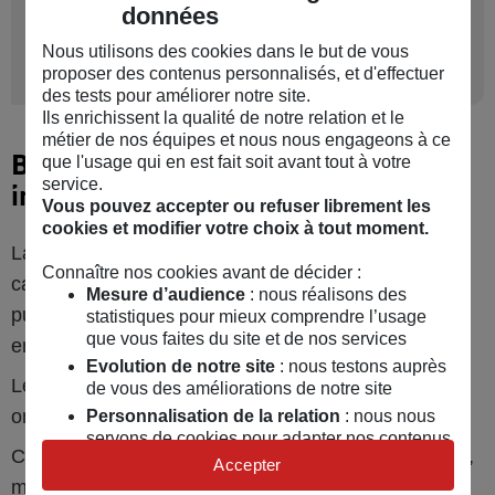
données
mon épargne et mes
Nous utilisons des cookies dans le but de vous
investissements ?
proposer des contenus personnalisés, et d'effectuer
des tests pour améliorer notre site.
Ils enrichissent la qualité de notre relation et le
métier de nos équipes et nous nous engageons à ce
Baisse des valorisations
que l'usage qui en est fait soit avant tout à votre
service.
immobilières
Vous pouvez accepter ou refuser librement les
cookies et modifier votre choix à tout moment.
La hausse des taux des crédits immobiliers réduit la
Connaître nos cookies avant de décider :
capacité d’emprunt des investisseurs immobiliers,
Mesure d’audience
: nous réalisons des
puisque la part des intérêts dans la somme
statistiques pour mieux comprendre l’usage
que vous faites du site et de nos services
empruntée est plus importante.
Evolution de notre site
: nous testons auprès
Les biens immobiliers, notamment les plus onéreux,
de vous des améliorations de notre site
ont davantage de difficultés à trouver preneur.
Personnalisation de la relation
: nous nous
servons de cookies pour adapter nos contenus
Certains vendeurs, surtout les plus pressés (divorce,
et personnaliser nos offres
Accepter
mutation professionnelle...), sont contraints de
Univers publicitaire
: nous utilisons avec nos