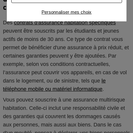
conditions
Connaître notre politique cookies et la liste de nos
Personnaliser mes choix
partenaires
Des
contrats d'assurance habitation spécifiques
peuvent être souscrits par les étudiants et jeunes
actifs de moins de 30 ans. Ce type de contrat vous
permet de bénéficier d'une assurance à prix réduit, et
certaines garanties peuvent y être ajoutées. Par
exemple, selon vos conditions contractuelles,
l’assurance peut couvrir vos appareils, en cas de vol
dans le logement, ou de sinistre, tels que
le
téléphone mobile ou matériel informatique
.
Vous pouvez souscrire à une assurance multirisque
habitation. Celle-ci inclut une responsabilité civile et
des garanties qui couvrent les dommages causés
aux personnes, mais aussi aux biens. Dans le cas