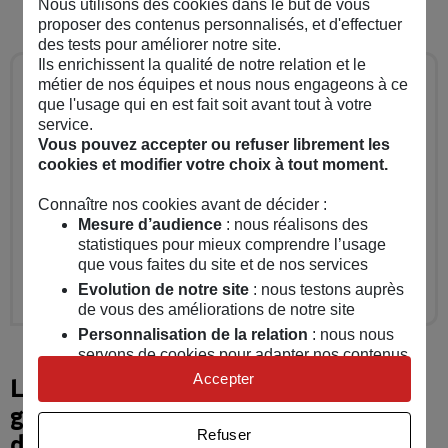
Nous utilisons des cookies dans le but de vous
proposer des contenus personnalisés, et d'effectuer
des tests pour améliorer notre site.
Ils enrichissent la qualité de notre relation et le
métier de nos équipes et nous nous engageons à ce
A savoir
que l'usage qui en est fait soit avant tout à votre
service.
Si vous êtes un étudiant à la charge de vos
Vous pouvez accepter ou refuser librement les
parents, votre studio peut parfois être couvert
cookies et modifier votre choix à tout moment.
par une extension du contrat d'assurance
Connaître nos cookies avant de décider :
habitation de la résidence principale de vos
Mesure d’audience
: nous réalisons des
statistiques pour mieux comprendre l’usage
parents. Ils peuvent vérifier auprès de leur
que vous faites du site et de nos services
assureur si cette option est possible.
Evolution de notre site
: nous testons auprès
de vous des améliorations de notre site
Personnalisation de la relation
: nous nous
servons de cookies pour adapter nos contenus
et personnaliser nos offres
Accepter
Location étudiante ou meublée,
Univers publicitaire
: nous utilisons avec nos
garantie : le montant de l'assurance
partenaires des cookies pour afficher des
Refuser
de votre studio peut varier sous
publicités personnalisées