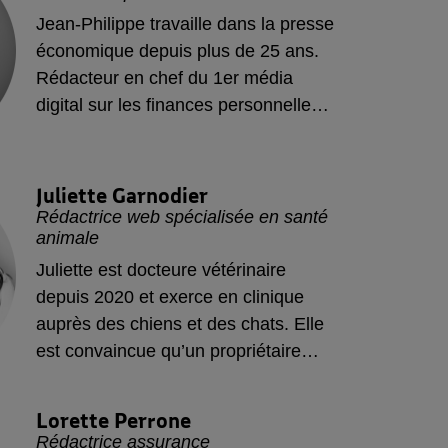
Jean-Philippe travaille dans la presse
économique depuis plus de 25 ans.
Rédacteur en chef du 1er média
digital sur les finances personnelles.
Il a développé une forte expertise sur
les retraites avec notamment la
rédaction de guides sur la
Juliette
Garnodier
préparation à la retraite et sur le Plan
Rédactrice web spécialisée en santé
animale
épargne retraite.
Juliette est docteure vétérinaire
depuis 2020 et exerce en clinique
auprès des chiens et des chats. Elle
est convaincue qu’un propriétaire
bien informé contribue au bon
traitement de son animal. Elle est
Lorette
Perrone
aussi rédactrice web spécialisée en
Rédactrice assurance