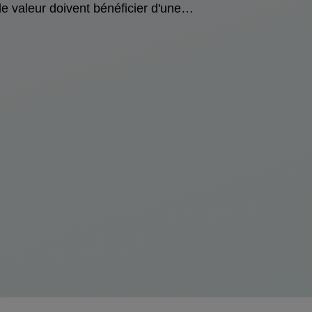
peuvent rencontrer des événements
e valeur doivent bénéficier d'une
ccidentels (incendie, vols, dommages
ouverture différente de vos autres biens.
lectriques, bris) et des événements dits
insi, vous souhaitez souscrire à une
on accidentels, tels qu'une panne. En
ssurance qui protègera vos biens
aison de leur fonctionnement particulier,
récieux contre tout type de préjudices.
es appareils électroménagers sont
uelle est la définition d'un objet de valeur
davantage exposés à la panne que
selon les assurances ? Comment souscrire
'autres produits (court-circuit, usure).
 une assurance qui couvrira vos objets
lors, quelle assurance faut-il choisir pour
récieux ? Cet article répondra à toutes
on électroménager ? Quels sont les
os questions sur les conditions
ritères à prendre en compte lors de vos
'assurance de vos biens de valeur.
recherches ?