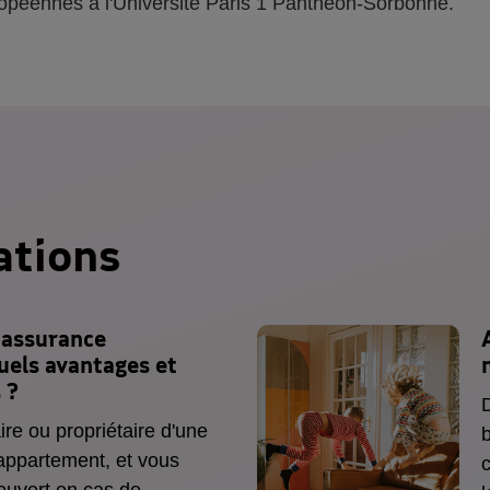
opéennes à l'Université Paris 1 Panthéon-Sorbonne.
ations
assurance
uels avantages et
 ?
D
ire ou propriétaire d'une
b
appartement, et vous
c
ouvert en cas de