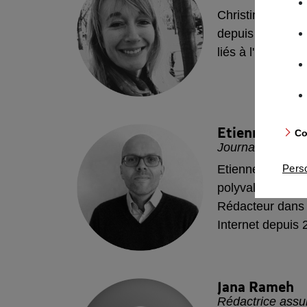
Christine Quinet 
depuis plus de 15
liés à l'immobili
Etienne
Thie
Co
Journaliste auto
Pers
Etienne Thierry-
polyvalent et spé
Rédacteur dans 
Internet depuis 
pour l'Auto-Jour
Jana
Rameh
Rédactrice assu