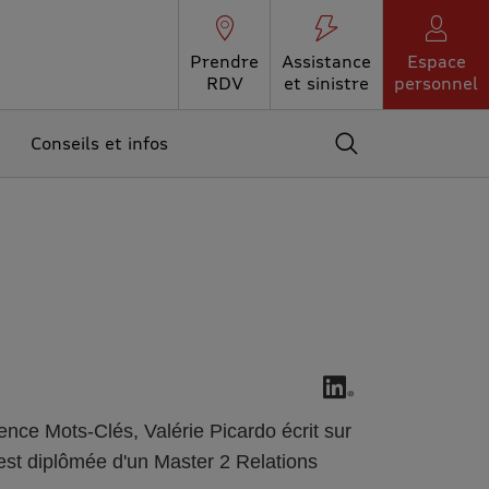
Prendre
Assistance
Espace
RDV
et sinistre
personnel
Conseils et infos
Accédez au moteur 
Valérie Picardo sur
ence Mots-Clés, Valérie Picardo écrit sur
 est diplômée d'un Master 2 Relations