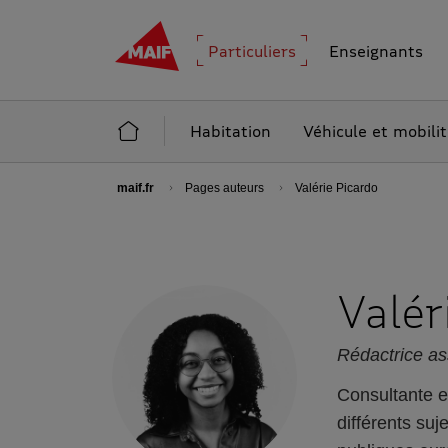
MAIF - Allez à l'accueil de maif.fr
Particuliers
Enseignants
Accueil Particuliers
Habitation
Véhicule et mobili
maif.fr
Pages auteurs
Valérie Picardo
Valér
Rédactrice as
Consultante e
différents suj