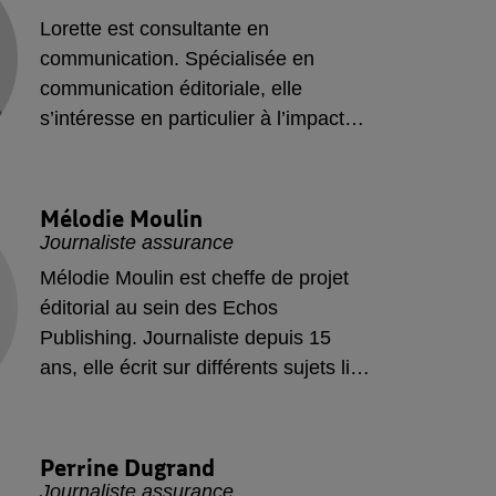
santé animale. Son objectif est de
Lorette est consultante en
rendre la médecine vétérinaire
communication. Spécialisée en
accessible et d’aider les propriétaires
communication éditoriale, elle
à mieux comprendre les besoins de
s’intéresse en particulier à l’impact
leurs compagnons.
des contenus sur le débat public et
les enjeux de société.
Mélodie
Moulin
Journaliste assurance
Mélodie Moulin est cheffe de projet
éditorial au sein des Echos
Publishing. Journaliste depuis 15
ans, elle écrit sur différents sujets liés
à l’automobile, à l’entrepreneuriat et
à l'enseignement.
Perrine
Dugrand
Journaliste assurance