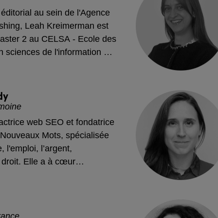
 éditorial au sein de l'Agence
shing, Leah Kreimerman est
aster 2 au CELSA - Ecole des
 sciences de l'information et
ion. Elle rédige différents
 sujets autour de l'assurance
té.
dy
imoine
actrice web SEO et fondatrice
 Nouveaux Mots, spécialisée
 l'emploi, l’argent,
e droit. Elle a à cœur
pertise fiable et pointue afin
accompagner dans toutes vos
du quotidien.
rance