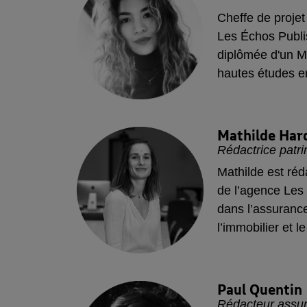
Cheffe de projet
Les Échos Publi
diplômée d'un M
hautes études en
de la communicat
articles sur des
auto et la mobili
Mathilde
Har
Rédactrice patr
Mathilde est réd
de l’agence Les
dans l’assurance,
l’immobilier et l
d'apporter une ex
de mieux vous 
problématiques 
Paul
Quentin
Rédacteur assu