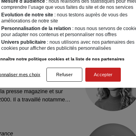
Mesure d’audience
: nous réalisons des statistiques pour mie
est auteur et journaliste
comprendre l’usage que vous faites du site et de nos services
 ans. Elle écrit sur les sujets
Evolution de notre site
: nous testons auprès de vous des
améliorations de notre site
er pour le site MAIF.
Personnalisation de la relation
: nous nous servons de cooki
pour adapter nos contenus et personnaliser nos offres
Univers publicitaire
: nous utilisons avec nos partenaires des
cookies pour afficher des publicités personnalisées
rry-Aymé
nnaître notre politique cookies et la liste de nos partenaires
mobile
onnaliser mes choix
Refuser
Accepter
Aymé est un journaliste
cialisé dans les sujets auto.
la presse magazine et sur
2000. Il a travaillé notamment
nal.
rance