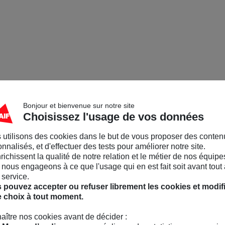
 ? Êtes-vous tenu de
 assurance spécifique ?
us devez savoir avant de
inances
Bonjour et bienvenue sur notre site
Choisissez l'usage de vos données
nces.com est un groupe
inances personnelles. Il est
 utilisons des cookies dans le but de vous proposer des conten
nnalisés, et d'effectuer des tests pour améliorer notre site.
quipe d’experts et
nrichissent la qualité de notre relation et le métier de nos équipe
cialisés dans les finances
nous engageons à ce que l'usage qui en est fait soit avant tout 
 service.
le patrimoine.
 pouvez accepter ou refuser librement les cookies et modif
e choix à tout moment.
net
aître nos cookies avant de décider :
bilier