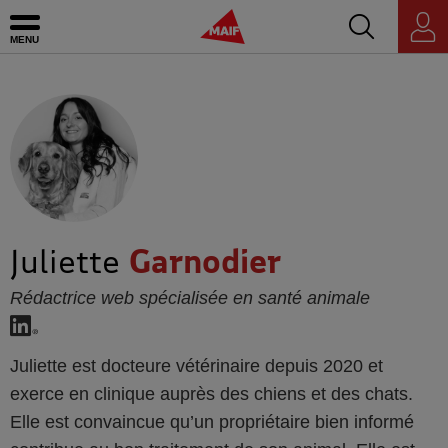
Accédez au mo
MAIF - Allez à l'accueil de maif.fr
Ouvrir le menu
Espace
personnel
Juliette
Garnodier
Rédactrice web spécialisée en santé animale
Juliette Garnodier sur Linkedin
Juliette est docteure vétérinaire depuis 2020 et
exerce en clinique auprès des chiens et des chats.
Elle est convaincue qu’un propriétaire bien informé