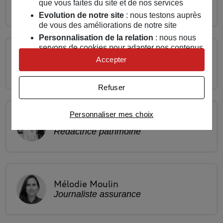
que vous faites du site et de nos services
Rédactrice assurance
Evolution de notre site
: nous testons auprès
de vous des améliorations de notre site
Personnalisation de la relation
: nous nous
servons de cookies pour adapter nos contenus
Lorette
Perrone
et personnaliser nos offres
Accepter
Rédactrice assurance
Univers publicitaire
: nous utilisons avec nos
partenaires des cookies pour afficher des
Refuser
publicités personnalisées
Connaître notre politique cookies et la liste de nos
Personnaliser mes choix
partenaires
Mathilde
Hardy
Rédactrice patrimoine
Mélodie
Moulin
Journaliste assurance