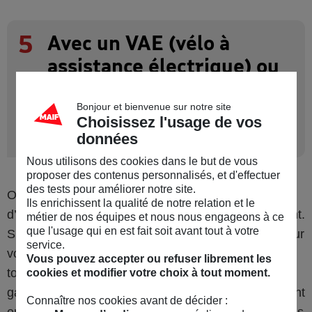
5
Avec un VAE (vélo à
assistance électrique) ou
vélo mécanique, soyez
protégé dans vos trajets
Bonjour et bienvenue sur notre site
Choisissez l'usage de vos
quotidiens
données
Nous utilisons des cookies dans le but de vous
proposer des contenus personnalisés, et d'effectuer
des tests pour améliorer notre site.
On n’achète pas un vélo tous les jours. Neuf ou
Ils enrichissent la qualité de notre relation et le
d’occasion, il peut représenter un budget conséquent.
métier de nos équipes et nous nous engageons à ce
que l'usage qui en est fait soit avant tout à votre
Si vous envisagez d’en faire un usage quotidien, pour
service.
vos trajets domicile-travail par exemple, vous avez
Vous pouvez accepter ou refuser librement les
tout intérêt à bien l’assurer. Vérifiez que votre
cookies et modifier votre choix à tout moment.
garantie vous permette de vous rééquiper rapidement
Connaître nos cookies avant de décider :