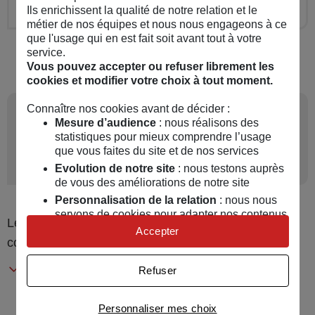
Ils enrichissent la qualité de notre relation et le
métier de nos équipes et nous nous engageons à ce
que l'usage qui en est fait soit avant tout à votre
service.
Vous pouvez accepter ou refuser librement les
cookies et modifier votre choix à tout moment.
3
Connaître nos cookies avant de décider :
Quelles garanties choisir
Mesure d’audience
: nous réalisons des
pour assurer son vélo
statistiques pour mieux comprendre l’usage
que vous faites du site et de nos services
speedbike ?
Evolution de notre site
: nous testons auprès
de vous des améliorations de notre site
Personnalisation de la relation
: nous nous
servons de cookies pour adapter nos contenus
Le contrat d’assurance d’un speedbike peut
et personnaliser nos offres
Accepter
comprendre plusieurs garanties.
Univers publicitaire
: nous utilisons avec nos
partenaires des cookies pour afficher des
Assurance Responsabilité civile : il s’agit de la
Refuser
publicités personnalisées
garantie de base. Elle permet d’indemniser les
Connaître notre politique cookies et la liste de nos
dommages causés aux tiers par le speedbike.
Personnaliser mes choix
partenaires