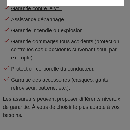
Garantie contre le vol.
Assistance dépannage.
Garantie incendie ou explosion.
Garantie dommages tous accidents (protection
contre les cas d’accidents survenant seul, par
exemple).
Protection corporelle du conducteur.
Garantie des accessoires
(casques, gants,
rétroviseur, batterie, etc.).
Les assureurs peuvent proposer différents niveaux
de garantie. À vous de choisir le plus adapté à vos
besoins.