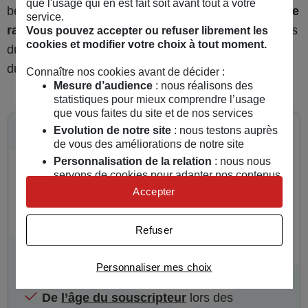
que l'usage qui en est fait soit avant tout à votre
bénéficiaire,
ce sont les bénéficiaires du deuxième
service.
rang qui recevront le capital
de l’assurance vie lors
Vous pouvez accepter ou refuser librement les
cookies et modifier votre choix à tout moment.
du décès du souscripteur. Ou éventuellement ceux
du troisième rang et ainsi de suite.
Connaître nos cookies avant de décider :
Mesure d’audience
: nous réalisons des
statistiques pour mieux comprendre l’usage
que vous faites du site et de nos services
Evolution de notre site
: nous testons auprès
Quelles sont les conditions
de vous des améliorations de notre site
quant à la fiscalité ?
Personnalisation de la relation
: nous nous
servons de cookies pour adapter nos contenus
Quant à la fiscalité, les conditions restent les
et personnaliser nos offres
Accepter
mêmes. L’imposition se fait en fonction :
Univers publicitaire
: nous utilisons avec nos
partenaires des cookies pour afficher des
Des dates de souscription
du contrat ;
Refuser
publicités personnalisées
Des dates des différentes primes versées
Connaître notre politique cookies et la liste de nos
Personnaliser mes choix
partenaires
;
De
l’âge du souscripteur
lors des