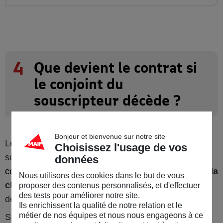
4
Que devient le contrat si
le conjoint du
souscripteur décède ?
Bonjour et bienvenue sur notre site
Le conjoint du souscripteur peut décéder avant le
Choisissez l'usage de vos
souscripteur lui-même. S’il était
bénéficiaire du
données
contrat d’assurance vie
, il est judicieux de
modifier la
Nous utilisons des cookies dans le but de vous
clause bénéficiaire
. Le souscripteur est libre de
proposer des contenus personnalisés, et d'effectuer
des tests pour améliorer notre site.
désigner le nouveau bénéficiaire de son choix.
Ils enrichissent la qualité de notre relation et le
métier de nos équipes et nous nous engageons à ce
Si le souscripteur ne modifie pas la clause