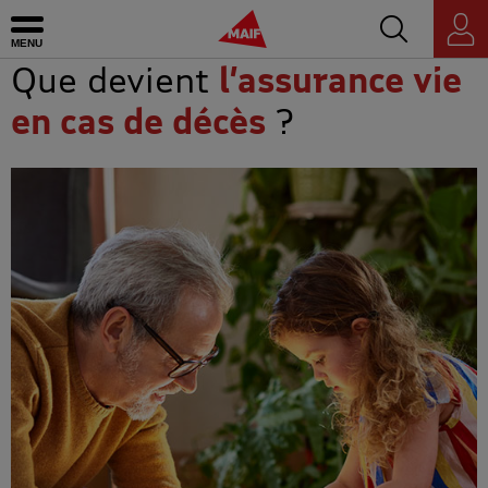
Accédez au mo
MAIF - Allez à l'accueil de maif.fr
Ouvrir le menu
Espace
personnel
Que devient
l’assurance vie
en cas de décès
?