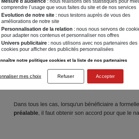
Mesure d’audience
: nous réalisons des statistiques pour mie
comprendre l’usage que vous faites du site et de nos services
nécessaire pour mettre fin au nantissement même l
Evolution de notre site
: nous testons auprès de vous des
améliorations de notre site
Personnalisation de la relation
: nous nous servons de cooki
Aménagement de la clause béné
pour adapter nos contenus et personnaliser nos offres
Univers publicitaire
: nous utilisons avec nos partenaires des
Parfois, le prêteur peut se contenter d'une
cookies pour afficher des publicités personnalisées
bénéficiaire du contrat
et ce n’est qu’en cas d
nnaître notre politique cookies et la liste de nos partenaires
hauteur des sommes restant dues dans le prêt.
nantissement mais d’un aménagement de la c
onnaliser mes choix
Refuser
Accepter
Dans tous les cas, lorsqu'un bénéficiaire a formel
préalable
, il faut obtenir son accord pour que le n