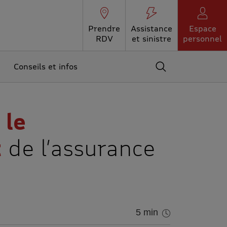
Prendre
Assistance
Espace
RDV
et sinistre
personnel
Conseils et infos
Accédez au moteur 
 le
t
de l’assurance
5 min