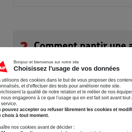
2
Comment nantir une a
Bonjour et bienvenue sur notre site
Choisissez l'usage de vos données
Le nantissement d'un contrat d'assurance vie fait in
 utilisons des cookies dans le but de vous proposer des conten
nnalisés, et d'effectuer des tests pour améliorer notre site.
L'emprunteur,
nrichissent la qualité de notre relation et le métier de nos équipe
nous engageons à ce que l'usage qui en est fait soit avant tout 
Le prêteur,
 service.
 pouvez accepter ou refuser librement les cookies et modif
La compagnie d'assurance.
e choix à tout moment.
Dans les cas les plus fréquents, l'établissement 
aître nos cookies avant de décider :
contrat d'assurance vie avec l’accord de l’emp