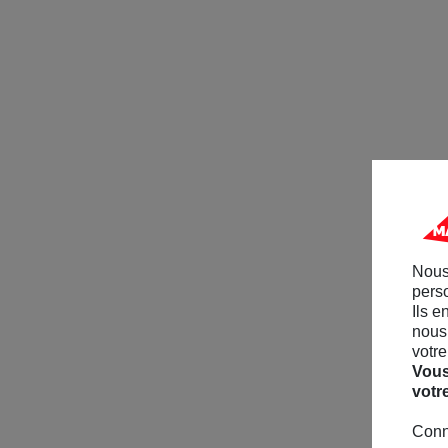
Nous
perso
Ils e
nous 
votre
Vous
votr
Conn