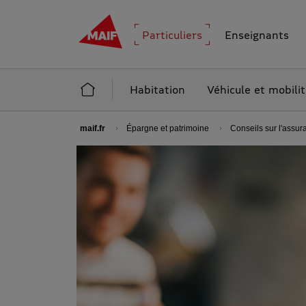
MAIF - Allez à l'accueil de maif.fr
Particuliers
Enseignants
Accueil Particuliers
Habitation
Véhicule et mobili
maif.fr
Épargne et patrimoine
Conseils sur l'assur