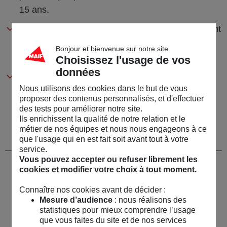
15 ans.
Possibilité de
financer ses études
: en effectuant
des rachats partiels de son assurance vie par
Bonjour et bienvenue sur notre site
exemple.
Choisissez l'usage de vos
données
Constitution d’un capital de départ : en cas de
Nous utilisons des cookies dans le but de vous
rachat total, votre enfant peut disposer d’un
proposer des contenus personnalisés, et d'effectuer
apport personnel pour
financer un achat
des tests pour améliorer notre site.
immobilier
.
Ils enrichissent la qualité de notre relation et le
métier de nos équipes et nous nous engageons à ce
que l'usage qui en est fait soit avant tout à votre
service.
Vous pouvez accepter ou refuser librement les
cookies et modifier votre choix à tout moment.
POUR ALLER PLUS LOIN
Connaître nos cookies avant de décider :
Si vous souhaitez en savoir plus sur
Mesure d’audience
: nous réalisons des
statistiques pour mieux comprendre l’usage
l'assurance vie pour mineur, découvrez notre
que vous faites du site et de nos services