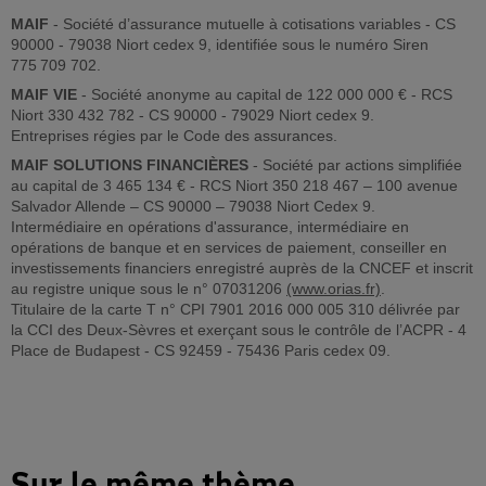
MAIF
- Société d’assurance mutuelle à cotisations variables - CS
90000 - 79038 Niort cedex 9, identifiée sous le numéro Siren
775 709 702.
MAIF VIE
- Société anonyme au capital de 122 000 000 € - RCS
Niort 330 432 782 - CS 90000 - 79029 Niort cedex 9.
Entreprises régies par le Code des assurances.
MAIF SOLUTIONS FINANCIÈRES
- Société par actions simplifiée
au capital de 3 465 134 € - RCS Niort 350 218 467 – 100 avenue
Salvador Allende – CS 90000 – 79038 Niort Cedex 9.
Intermédiaire en opérations d'assurance, intermédiaire en
opérations de banque et en services de paiement, conseiller en
investissements financiers enregistré auprès de la CNCEF et inscrit
au registre unique sous le n° 07031206
(www.orias.fr)
.
Titulaire de la carte T n° CPI 7901 2016 000 005 310 délivrée par
la CCI des Deux-Sèvres et exerçant sous le contrôle de l’ACPR - 4
Place de Budapest - CS 92459 - 75436 Paris cedex 09.
Sur le même thème