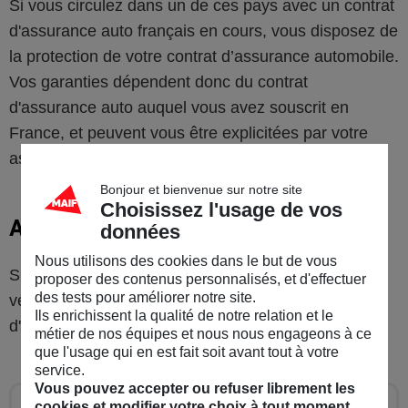
Si vous circulez dans un de ces pays
avec un contrat
d'assurance auto français en cours, vous disposez de
la protection de votre contrat d’assurance automobile.
Vos garanties dépendent donc du contrat
d'assurance auto auquel vous avez souscrit en
France, et peuvent vous être explicitées par votre
assureur.
Bonjour et bienvenue sur notre site
Choisissez l'usage de vos
Autre pays étranger
données
Nous utilisons des cookies dans le but de vous
Si vous voyagez dans un de ces pays, il convient de
proposer des contenus personnalisés, et d'effectuer
des tests pour améliorer notre site.
vérifier attentivement les garanties du contrat
Ils enrichissent la qualité de notre relation et le
d'assurance souscrit sur place.
métier de nos équipes et nous nous engageons à ce
que l'usage qui en est fait soit avant tout à votre
service.
Vous pouvez accepter ou refuser librement les
cookies et modifier votre choix à tout moment.