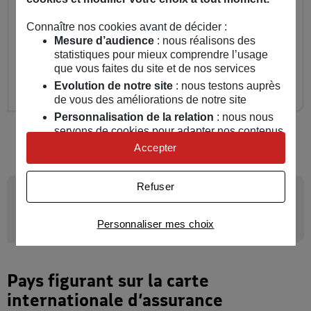
Points de vigilance
Connaître nos cookies avant de décider :
Parmi les points de vigilance : le montant de la
Mesure d’audience
: nous réalisons des
statistiques pour mieux comprendre l’usage
franchise, et la nature des risques couverts par
que vous faites du site et de nos services
votre contrat d'assurance auto.
Evolution de notre site
: nous testons auprès
de vous des améliorations de notre site
Personnalisation de la relation
: nous nous
servons de cookies pour adapter nos contenus
et personnaliser nos offres
Accepter
Univers publicitaire
: nous utilisons avec nos
partenaires des cookies pour afficher des
Refuser
publicités personnalisées
5
Que se passe-t-il en cas
Connaître notre politique cookies et la liste de nos
de sinistre à l'étranger ?
Personnaliser mes choix
partenaires
Pays figurant sur la carte
internationale d’assurance