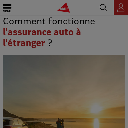
Accédez au mo
MAIF - Allez à l'accueil de maif.fr
Ouvrir le menu
Espace
personnel
Comment fonctionne
l'assurance auto à
l'étranger
?