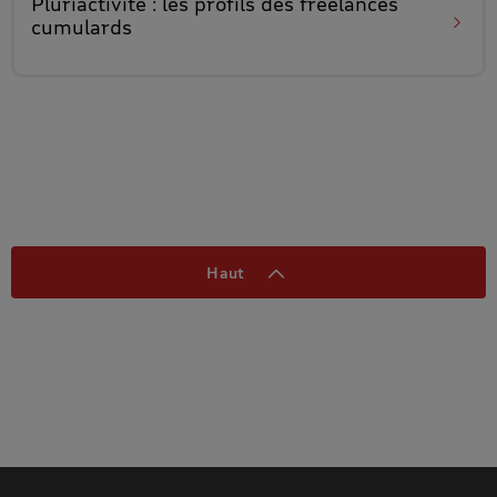
Pluriactivité : les
profils des freelances
cumulards
Haut