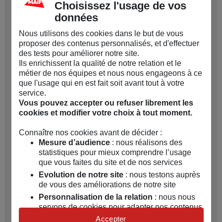
Choisissez l'usage de vos
mutuelle freelance ?
données
Le coût d'une mutuelle TNS varie en fonction de
Nous utilisons des cookies dans le but de vous
plusieurs critères :
proposer des contenus personnalisés, et d'effectuer
des tests pour améliorer notre site.
L’âge de l’assuré
: Plus l'assuré est âgé,
Ils enrichissent la qualité de notre relation et le
plus la cotisation est élevée.
métier de nos équipes et nous nous engageons à ce
que l'usage qui en est fait soit avant tout à votre
Les garanties choisies
: Un niveau de
service.
Vous pouvez accepter ou refuser librement les
garanties plus élevé entraîne une cotisation
cookies et modifier votre choix à tout moment.
plus importante.
Connaître nos cookies avant de décider :
Le statut familial
: Couvrir le conjoint et/ou
Mesure d’audience
: nous réalisons des
les enfants augmente le tarif, qui dépend
statistiques pour mieux comprendre l’usage
que vous faites du site et de nos services
aussi du nombre et de l’âge des personnes à
Evolution de notre site
: nous testons auprès
assurer.
de vous des améliorations de notre site
Personnalisation de la relation
: nous nous
Le lieu de résidence
: Les tarifs peuvent
servons de cookies pour adapter nos contenus
varier selon la région, en fonction des
et personnaliser nos offres
Accepter