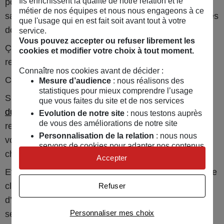
Ils enrichissent la qualité de notre relation et le
pourra vous couvrir dans ce cas-là. Si vous vous
métier de nos équipes et nous nous engageons à ce
savez maladroit, complétez avec une garantie “autres
que l'usage qui en est fait soit avant tout à votre
dommages accidentels”.
service.
Vous pouvez accepter ou refuser librement les
Ça vaut aussi pour les lundis matin difficiles où vous
cookies et modifier votre choix à tout moment.
renversez votre café sur votre ordi.
Connaître nos cookies avant de décider :
C’est votre client, le gros maladroit ?
Mesure d’audience
: nous réalisons des
statistiques pour mieux comprendre l’usage
Si vous avez lu
l’article sur l’assurance RC pro
que vous faites du site et de nos services
du freelance
, vous vous souviendrez que si vous
Evolution de notre site
: nous testons auprès
de vous des améliorations de notre site
renversez votre café sur l’ordi de votre client, c’est
Personnalisation de la relation
: nous nous
votre assurance professionnelle qui prendra en
servons de cookies pour adapter nos contenus
charge les frais engendrés.
et personnaliser nos offres
Accepter
Univers publicitaire
: nous utilisons avec nos
Et bien ça fonctionne aussi dans l’autre sens, si votre
partenaires des cookies pour afficher des
client casse votre ordi, c’est son contrat
Refuser
publicités personnalisées
d’assurance responsabilité civile professionnelle qui
Connaître notre politique cookies et la liste de nos
Personnaliser mes choix
sera activé. Si vous voulez en savoir plus sur
les
partenaires