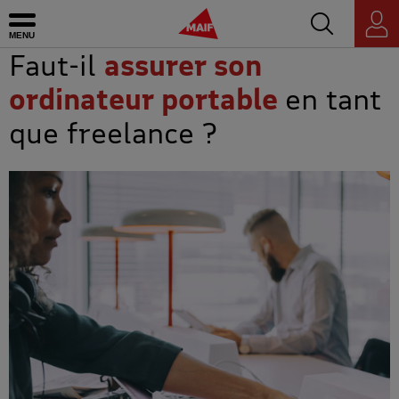
Accédez au mo
MAIF - Allez à l'accueil de maif.fr
Ouvrir le menu
Espace
personnel
Faut-il
assurer son
ordinateur portable
en tant
que freelance ?