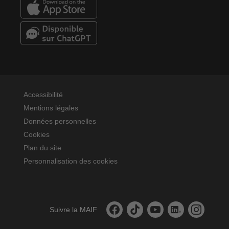
Accessibilité
Mentions légales
Données personnelles
Cookies
Plan du site
Personnalisation des cookies
La MAIF sur facebook
La MAIF sur tiktok
La MAIF sur youtube
La MAIF sur linked
La MAIF sur
Suivre la MAIF