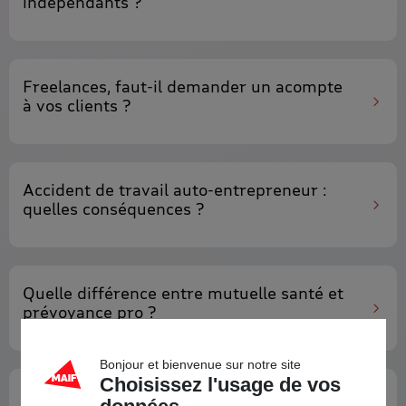
indépendants ?
Freelances, faut-il
demander un acompte
à vos clients
?
Accident de travail auto-entrepreneur
:
quelles conséquences ?
Quelle
différence
entre
mutuelle santé
et
prévoyance pro
?
Bonjour et bienvenue sur notre site
Choisissez l'usage de vos
Quel est le
prix
d'une
prévoyance