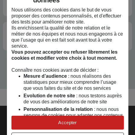
données
indépendant
?
Nous utilisons des cookies dans le but de vous
proposer des contenus personnalisés, et d'effectuer
des tests pour améliorer notre site.
Ils enrichissent la qualité de notre relation et le
L'assurance prévoyance professionnelle
métier de nos équipes et nous nous engageons à ce
pour les freelances
: ce qu'il faut savoir
que l'usage qui en est fait soit avant tout à votre
service.
Vous pouvez accepter ou refuser librement les
cookies et modifier votre choix à tout moment.
Connaître nos cookies avant de décider :
Mesure d’audience
: nous réalisons des
statistiques pour mieux comprendre l’usage
que vous faites du site et de nos services
Evolution de notre site
: nous testons auprès
de vous des améliorations de notre site
Personnalisation de la relation
: nous nous
servons de cookies pour adapter nos contenus
Découvrir la MAIF
et personnaliser nos offres
Accepter
Univers publicitaire
: nous utilisons avec nos
Pages les plus consultées
partenaires des cookies pour afficher des