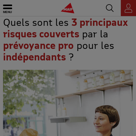
Accédez au mo
MAIF - Allez à l'accueil de maif.fr
Ouvrir le menu
Espace
personnel
Quels sont les
3 principaux
risques couverts
par la
prévoyance pro
pour les
indépendants
?