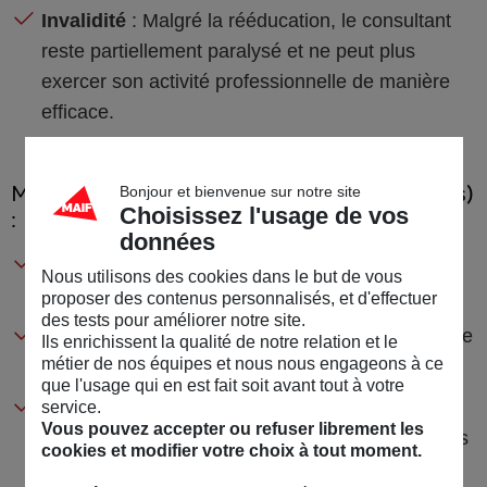
Invalidité
: Malgré la rééducation, le consultant
reste partiellement paralysé et ne peut plus
exercer son activité professionnelle de manière
efficace.
Maladie chronique (ex. : sclérose en plaques)
Bonjour et bienvenue sur notre site
Choisissez l'usage de vos
:
données
Situation
: Un graphiste freelance est atteint de
Nous utilisons des cookies dans le but de vous
sclérose en plaques, une maladie auto-immune.
proposer des contenus personnalisés, et d'effectuer
des tests pour améliorer notre site.
Conséquences
: Fatigue chronique, difficultés de
Ils enrichissent la qualité de notre relation et le
métier de nos équipes et nous nous engageons à ce
coordination et de concentration.
que l'usage qui en est fait soit avant tout à votre
Incapacité
: Les symptômes de la maladie
service.
Vous pouvez accepter ou refuser librement les
rendent difficile pour le graphiste de respecter les
cookies et modifier votre choix à tout moment.
délais et de travailler régulièrement.