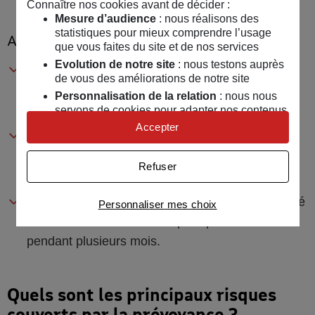
Connaître nos cookies avant de décider :
Mesure d’audience
: nous réalisons des
statistiques pour mieux comprendre l’usage
Accident domestique :
que vous faites du site et de nos services
Evolution de notre site
: nous testons auprès
Situation
: Un
coach sportif
indépendant se
de vous des améliorations de notre site
blesse gravement en tombant dans les escaliers
Personnalisation de la relation
: nous nous
chez lui.
servons de cookies pour adapter nos contenus
et personnaliser nos offres
Accepter
Conséquences
: Fracture du col du fémur
Univers publicitaire
: nous utilisons avec nos
nécessitant une opération et une longue période
partenaires des cookies pour afficher des
Refuser
publicités personnalisées
de rééducation.
Connaître notre politique cookies et la liste de nos
Incapacité
: Le coach sportif est dans l'incapacité
Personnaliser mes choix
partenaires
de donner des cours et de pratiquer son métier
pendant plusieurs mois.
Quels sont les principaux risques
couverts par la prévoyance ?