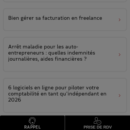
Bien gérer sa facturation
en freelance
Arrêt maladie pour les auto-
entrepreneurs :
quelles indemnités
journalières, aides financières ?
6 logiciels en ligne pour piloter votre
comptabilité en tant qu'indépendant
en
2026
RAPPEL
PRISE DE RDV
Trouver une assurance
adaptée à son