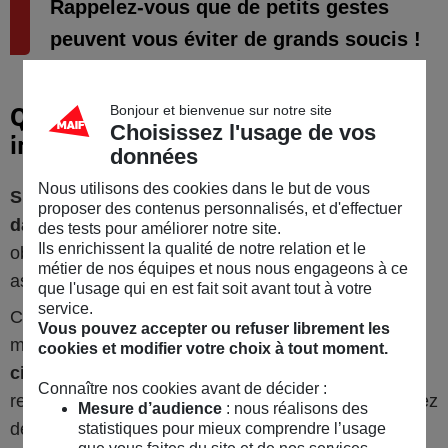
Rappelez-vous que de petits gestes
peuvent vous éviter de grands soucis !
Bonjour et bienvenue sur notre site
Quelle assurance pour un terrain en
Choisissez l'usage de vos
indivision ?
données
Nous utilisons des cookies dans le but de vous
Si vous êtes en indivision entre particuliers ou
proposer des contenus personnalisés, et d'effectuer
dans le cas d'une SCI familiale
, il n'est pas
des tests pour améliorer notre site.
Ils enrichissent la qualité de notre relation et le
obligatoire de recourir à la souscription d'une
métier de nos équipes et nous nous engageons à ce
assurance.
que l'usage qui en est fait soit avant tout à votre
service.
Cependant, il est recommandé de se tourner, a
Vous pouvez accepter ou refuser librement les
minima,
vers une assurance de responsabilité
cookies et modifier votre choix à tout moment.
civile
. En l'absence d'assurance, vous risquez de
Connaître nos cookies avant de décider :
rencontrer des problèmes, notamment si vous causez
Mesure d’audience
: nous réalisons des
des dommages à un tiers.
statistiques pour mieux comprendre l’usage