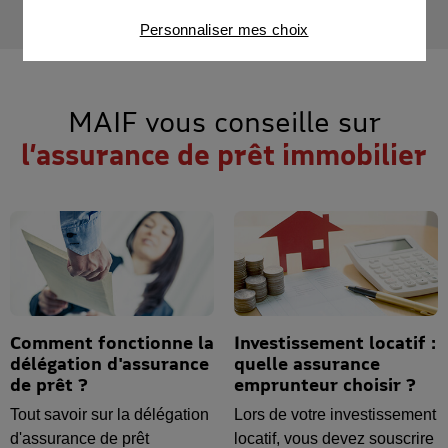
Connaître notre politique cookies et la liste de nos
Personnaliser mes choix
partenaires
MAIF vous conseille sur
l’assurance de prêt immobilier
Comment fonctionne la
Investissement locatif :
délégation d'assurance
quelle assurance
de prêt ?
emprunteur choisir ?
Tout savoir sur la délégation
Lors de votre investissement
d'assurance de prêt
locatif, vous devez souscrire