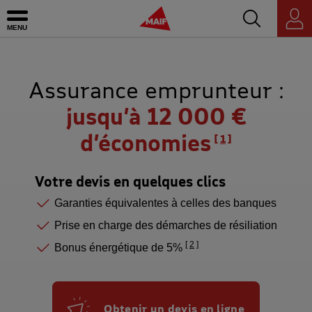
Accédez au mo
MAIF - Allez à l'accueil de maif.fr
Ouvrir le menu
Espace
personnel
Assurance emprunteur :
jusqu’à 12 000 €
d’économies
1
Votre devis en quelques clics
Garanties équivalentes à celles des banques
Prise en charge des démarches de résiliation
2
Bonus énergétique de 5%
Obtenir un devis en ligne