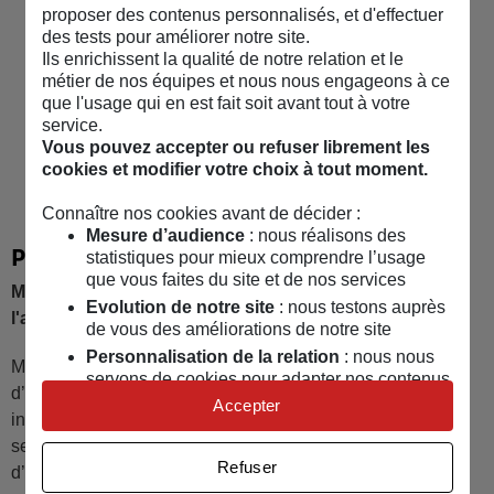
proposer des contenus personnalisés, et d'effectuer
des tests pour améliorer notre site.
Ils enrichissent la qualité de notre relation et le
métier de nos équipes et nous nous engageons à ce
que l'usage qui en est fait soit avant tout à votre
service.
Vous pouvez accepter ou refuser librement les
cookies et modifier votre choix à tout moment.
Connaître nos cookies avant de décider :
Mesure d’audience
: nous réalisons des
Prix et récompenses
statistiques pour mieux comprendre l’usage
que vous faites du site et de nos services
MAIF récompensée par les Dossiers de l'épargne & de
Evolution de notre site
: nous testons auprès
6
l'assurance
de vous des améliorations de notre site
Personnalisation de la relation
: nous nous
MAIF a reçu le label d’Excellence 2026 pour son contrat
servons de cookies pour adapter nos contenus
d’assurance emprunteur. Attribué par des experts
et personnaliser nos offres
Accepter
indépendants, il distingue les offres les plus performantes,
Univers publicitaire
: nous utilisons avec nos
selon des critères exigeants de garanties, de tarifs et
partenaires des cookies pour afficher des
Refuser
d’intérêt client.​
publicités personnalisées