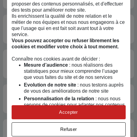
proposer des contenus personnalisés, et d'effectuer
des tests pour améliorer notre site.
Ils enrichissent la qualité de notre relation et le
métier de nos équipes et nous nous engageons à ce
Qu'est-ce que le
contrat d'engagement
que l'usage qui en est fait soit avant tout à votre
républicain ?
service.
Vous pouvez accepter ou refuser librement les
cookies et modifier votre choix à tout moment.
Quels
logiciels libres
choisir en
Connaître nos cookies avant de décider :
comptabilité pour une association ?
Mesure d’audience
: nous réalisons des
statistiques pour mieux comprendre l’usage
que vous faites du site et de nos services
Evolution de notre site
: nous testons auprès
de vous des améliorations de notre site
Comment
emprunter de l'argent
en tant
Personnalisation de la relation
: nous nous
qu'association ?
servons de cookies pour adapter nos contenus
et personnaliser nos offres
Accepter
Univers publicitaire
: nous utilisons avec nos
partenaires des cookies pour afficher des
Autofinancer son association :
les
Refuser
publicités personnalisées
cotisations