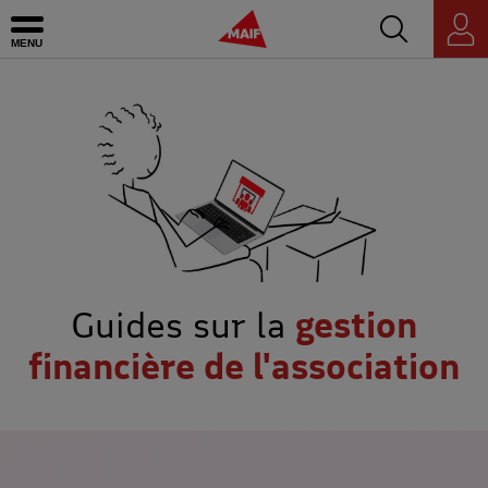
Accédez au mo
MAIF - Allez à l'accueil de maif.fr
Ouvrir le menu
Espace
personnel
Guides sur la
gestion
financière de l'association