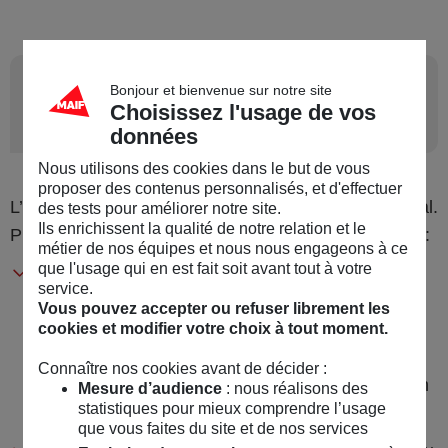
8
Bien calculer son objectif
Bonjour et bienvenue sur notre site
Choisissez l'usage de vos
financier
données
Nous utilisons des cookies dans le but de vous
proposer des contenus personnalisés, et d'effectuer
L’objectif peut être tout ou partie du financement total.
des tests pour améliorer notre site.
Ils enrichissent la qualité de notre relation et le
Plusieurs éléments sont à prendre en considération :
métier de nos équipes et nous nous engageons à ce
que l'usage qui en est fait soit avant tout à votre
Votre objectif doit correspondre au
montant
service.
minimum nécessaire
à la réalisation de votre
Vous pouvez accepter ou refuser librement les
projet (et non pas idéal). Il vaut mieux se fixer le
cookies et modifier votre choix à tout moment.
budget minimum requis, et travailler à le
Connaître nos cookies avant de décider :
dépasser, plutôt que de partir tout de suite sur un
Mesure d’audience
: nous réalisons des
statistiques pour mieux comprendre l’usage
objectif un peu trop haut.
que vous faites du site et de nos services