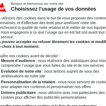
européennes…) ou privées (dons, legs, mécénat…)
Bonjour et bienvenue sur notre site
Choisissez l'usage de vos données
pour votre association ne manquent pas. Découvre
différentes législations qui encadrent ces leviers.
 utilisons des cookies dans le but de vous proposer des conten
association n’aura plus de secret pour vous !
nnalisés, et d'effectuer des tests pour améliorer notre site.
nrichissent la qualité de notre relation et le métier de nos équipe
nous engageons à ce que l'usage qui en est fait soit avant tout 
 service.
 pouvez accepter ou refuser librement les cookies et modif
e choix à tout moment.
MAIF VOUS ACCOMPAGNE DANS LE 
ASSOCIATION
aître nos cookies avant de décider :
Mesure d’audience
: nous réalisons des statistiques pour mie
Découvrez l’ensemble de nos solutions destinée
comprendre l’usage que vous faites du site et de nos services
Evolution de notre site
: nous testons auprès de vous des
dirigeants associatifs.
améliorations de notre site
Personnalisation de la relation
: nous nous servons de cooki
pour adapter nos contenus et personnaliser nos offres
Univers publicitaire
: nous utilisons avec nos partenaires des
cookies pour afficher des publicités personnalisées
nnaître notre politique cookies et la liste de nos partenaires