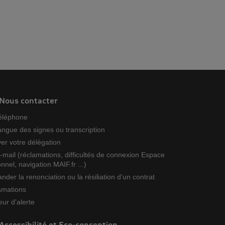
Nous contacter
téléphone
angue des signes ou transcription
er votre délégation
-mail (réclamations, difficultés de connexion Espace
nnel, navigation MAIF.fr ...)
der la renonciation ou la résiliation d'un contrat
amations
ur d'alerte
Accessibilité et Eco-conception