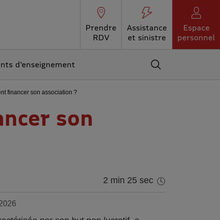
Prendre
Assistance
Espace
RDV
et sinistre
personnel
ents d'enseignement
Accédez au moteur 
 financer son association ?
ancer son
2 min 25 sec
 2026