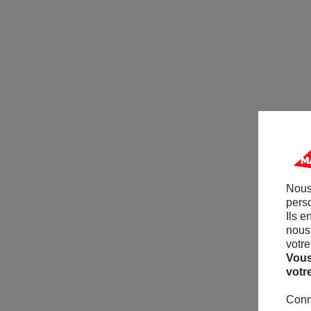
Nous
perso
Ils e
nous 
votre
Vous
votr
Conn