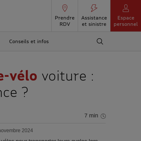
Prendre
Assistance
Espace
RDV
et sinistre
personnel
Conseils et infos
Accédez au moteur 
e-vélo
voiture :
nce ?
7 min
 novembre 2024