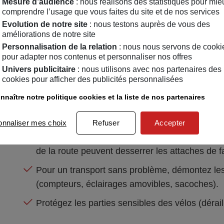
Mesure d’audience
: nous réalisons des statistiques pour mie
comprendre l’usage que vous faites du site et de nos services
Un porte-vélos coûte entre 30 (sur barre de toit) et
Evolution de notre site
: nous testons auprès de vous des
l’investissement est justifié par la sécurité apportée
améliorations de notre site
Personnalisation de la relation
: nous nous servons de cooki
Avant chaque départ, vous devez vérifier la p
pour adapter nos contenus et personnaliser nos offres
par rapport aux recommandations pour compens
Univers publicitaire
: nous utilisons avec nos partenaires des
cookies pour afficher des publicités personnalisées
Les amortisseurs doivent être en bon état.
nnaître notre politique cookies et la liste de nos partenaires
Réalisez un test de stabilité. Secouez énergiq
anormal.
onnaliser mes choix
Refuser
Accepter
Prévoyez des pauses tous les 200 km environ pou
de la route peuvent desserrer les attaches de 
Pour un transport sans problème, démontez les
(compteurs, éclairages amovibles, sacoches).
Protégez les parties sensibles des vélos (dérail