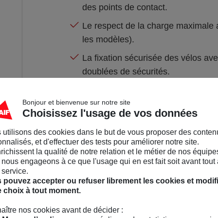
des points de contact.
Le respect de la charge maximale 
les modèles).
La fixation sécurisée des vélos a
doublées de sécurités.
Bonjour et bienvenue sur notre site
Choisissez l'usage de vos données
 utilisons des cookies dans le but de vous proposer des conten
nnalisés, et d'effectuer des tests pour améliorer notre site.
nrichissent la qualité de notre relation et le métier de nos équipe
2
nous engageons à ce que l'usage qui en est fait soit avant tout 
Transporter des vélos 
 service.
comment sécuriser so
 pouvez accepter ou refuser librement les cookies et modif
e choix à tout moment.
aître nos cookies avant de décider :