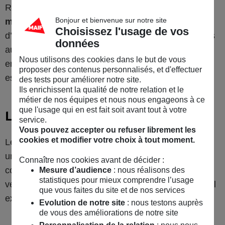
Responsabilité Civile du propriétaire du véhicule,
Bonjour et bienvenue sur notre site
minimum légal et obligatoire
en termes
Choisissez l'usage de vos
d’assurance auto. Cette garantie couvre les frais liés
données
aux dégâts matériels et corporels infligés à un tiers
Nous utilisons des cookies dans le but de vous
en cas d’accident responsable. La formule au tiers
proposer des contenus personnalisés, et d'effectuer
est
l’assurance auto la moins chère
.
des tests pour améliorer notre site.
Ils enrichissent la qualité de notre relation et le
métier de nos équipes et nous nous engageons à ce
que l'usage qui en est fait soit avant tout à votre
Le pay as you drive
service.
Vous pouvez accepter ou refuser librement les
cookies et modifier votre choix à tout moment.
Le pay as you drive ou l’
assurance au kilomètre
, est
un contrat d’assurance qui permet de prendre en
Connaître nos cookies avant de décider :
compte le nombre de kilomètres parcourus par le
Mesure d’audience
: nous réalisons des
statistiques pour mieux comprendre l’usage
véhicule et d’avoir une prime d’assurance adaptée. Il
que vous faites du site et de nos services
existe 2 formules :
Evolution de notre site
: nous testons auprès
de vous des améliorations de notre site