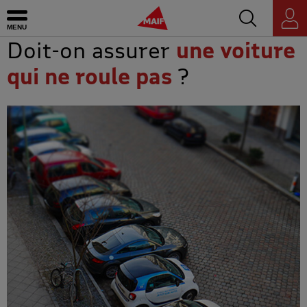
Accédez au mo
MAIF - Allez à l'accueil de maif.fr
Ouvrir le menu
Espace
personnel
Doit-on assurer
une voiture
qui ne roule pas
?