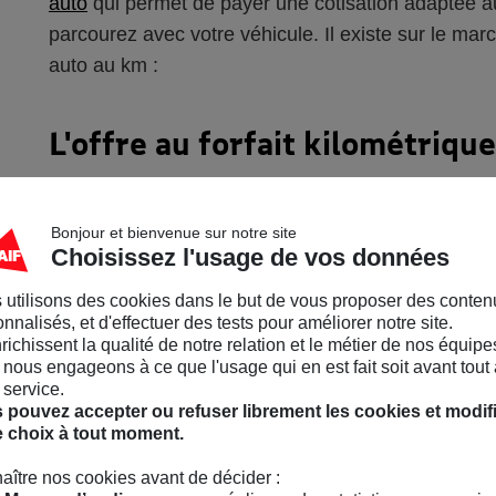
auto
qui permet de payer une cotisation adaptée 
parcourez avec votre véhicule. Il existe sur le m
auto au km :
L'offre au forfait kilométrique
L'offre au forfait kilométrique est la formule la p
Bonjour et bienvenue sur notre site
de votre assurance auto au kilomètre, il vous faut a
Choisissez l'usage de vos données
distance maximale que vous pensez parcourir en un 
plupart des assureurs utilisent des tranches et des
 utilisons des cookies dans le but de vous proposer des conten
nnalisés, et d'effectuer des tests pour améliorer notre site.
000 km à 20 000 km en général.
nrichissent la qualité de notre relation et le métier de nos équipe
nous engageons à ce que l'usage qui en est fait soit avant tout 
 service.
Le “pay as you drive”
 pouvez accepter ou refuser librement les cookies et modif
e choix à tout moment.
Deuxième formule d'assurance auto au km que prop
aître nos cookies avant de décider :