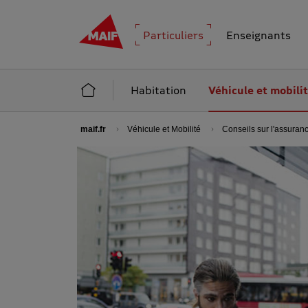
MAIF - Allez à l'accueil de maif.fr
Particuliers
Enseignants
Accueil Particuliers
Habitation
Véhicule et mobili
maif.fr
Véhicule et Mobilité
Conseils sur l'assuran