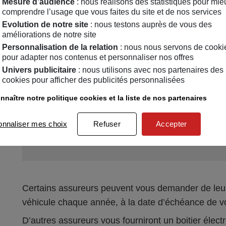
"pay as you drive". Chaque mois, vous réglez votr
Mesure d’audience
: nous réalisons des statistiques pour mie
comprendre l’usage que vous faites du site et de nos services
nombre de kilomètres réellement parcourus. Ainsi, 
Evolution de notre site
: nous testons auprès de vous des
exemple, vous paierez moins. En août, vous roulez 
améliorations de notre site
km supplémentaires vraiment parcourus.
Personnalisation de la relation
: nous nous servons de cooki
pour adapter nos contenus et personnaliser nos offres
Univers publicitaire
: nous utilisons avec nos partenaires des
cookies pour afficher des publicités personnalisées
nnaître notre politique cookies et la liste de nos partenaires
3
Comment fonctionne l
onnaliser mes choix
Refuser
Accepter
les petits rouleurs ?
Certains assureurs peuvent vous demander de leu
véhicule chaque année, à la date d’échéance de v
D’autres assureurs vous fourniront un boitier élect