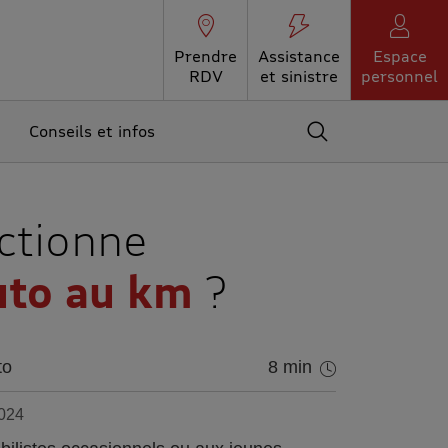
Prendre
Assistance
Espace
RDV
et sinistre
personnel
Conseils et infos
Accédez au moteur 
ctionne
auto au km
?
to
8 min
2024