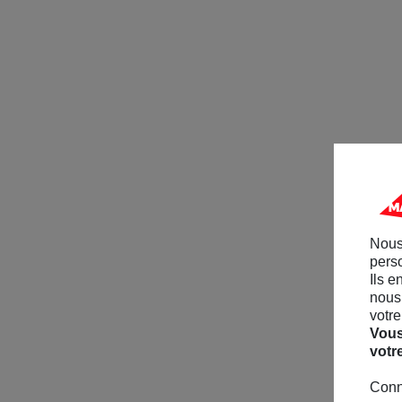
Nous
perso
Ils e
nous 
votre
Vous
votr
Conn