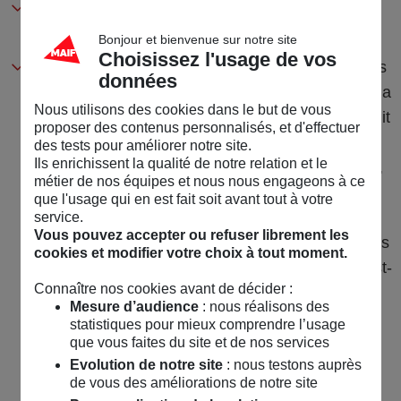
L’emplacement des impacts de grêle
qui peut
rendre l’intervention plus difficile ;
Bonjour et bienvenue sur notre site
Choisissez l'usage de vos
La méthode de réparation nécessaire
selon les
données
dégâts constatés : la technique la plus rapide et la
Nous utilisons des cookies dans le but de vous
moins coûteuse aujourd’hui est le débosselage dit
proposer des contenus personnalisés, et d'effectuer
« sans peinture » (DSP) qui consiste à redresser
des tests pour améliorer notre site.
Ils enrichissent la qualité de notre relation et le
la carrosserie par différents procédés : ventouse,
métier de nos équipes et nous nous engageons à ce
induction thermique… Le DSP est recommandé
que l'usage qui en est fait soit avant tout à votre
pour les bosses superficielles et lorsque la
service.
Vous pouvez accepter ou refuser librement les
peinture n’est pas craquelée ou écaillée. Dans les
cookies et modifier votre choix à tout moment.
autres cas, une réparation « traditionnelle » (c’est-
Connaître nos cookies avant de décider :
à-dire avec remplissage des bosses et peinture)
Mesure d’audience
: nous réalisons des
peut être requise.
statistiques pour mieux comprendre l’usage
que vous faites du site et de nos services
Evolution de notre site
: nous testons auprès
de vous des améliorations de notre site