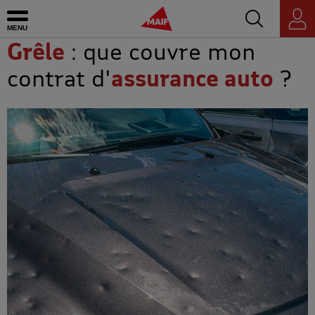
Accédez au mo
MAIF - Allez à l'accueil de maif.fr
Ouvrir le menu
Espace
personnel
Grêle
: que couvre mon
contrat d'
assurance auto
?