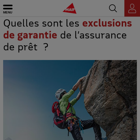
Accédez au mo
MAIF - Allez à l'accueil de maif.fr
Ouvrir le menu
Espace
personnel
Quelles sont les
exclusions
de garantie
de l’assurance
de prêt ?