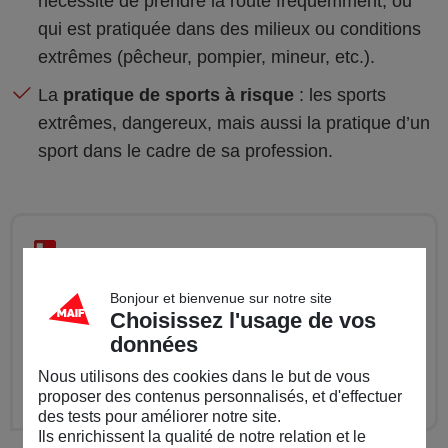
nécessite de prendre la route fréquemment, ou
qui est pratiquée dans des milieux ou conditions
extrêmes (pêcheur, pompier, mineur, etc.).
La
pratique de sports à risque
: les sports
extrêmes, dangereux, mais aussi la pratique d’un
sport dans le cadre de sa profession.
A noter
Parmi les clauses d’exclusion de garantie
Bonjour et bienvenue sur notre site
Choisissez l'usage de vos
fréquentes, citons également certains séjours à
données
l’étranger, et la participation à des tentatives de
Nous utilisons des cookies dans le but de vous
record.
proposer des contenus personnalisés, et d'effectuer
des tests pour améliorer notre site.
Ils enrichissent la qualité de notre relation et le