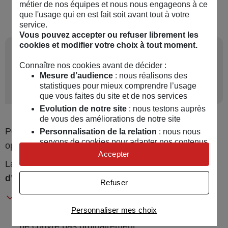
métier de nos équipes et nous nous engageons à ce
que l'usage qui en est fait soit avant tout à votre
service.
Vous pouvez accepter ou refuser librement les
cookies et modifier votre choix à tout moment.
4
Assurance emprunteur :
Connaître nos cookies avant de décider :
que faire face à une
Mesure d’audience
: nous réalisons des
exclusion de garantie ?
statistiques pour mieux comprendre l’usage
que vous faites du site et de nos services
Evolution de notre site
: nous testons auprès
de vous des améliorations de notre site
Pour contrer une exclusion de garantie, vous avez 2
Personnalisation de la relation
: nous nous
servons de cookies pour adapter nos contenus
options.
et personnaliser nos offres
Accepter
La première est de procéder à un
rachat
Univers publicitaire
: nous utilisons avec nos
partenaires des cookies pour afficher des
d’exclusion
:
Refuser
publicités personnalisées
En contrepartie d’une
surprime
, votre assurance
Connaître notre politique cookies et la liste de nos
Personnaliser mes choix
de prêt peut vous protéger sur un risque qu’elle
partenaires
ne couvre pas ordinairement.