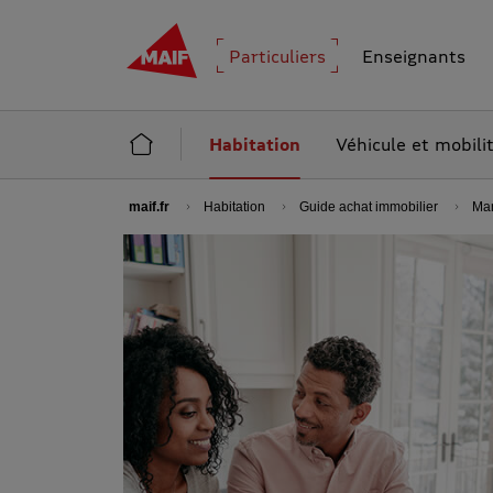
MAIF - Allez à l'accueil de maif.fr
Particuliers
Enseignants
Accueil Particuliers
Habitation
Véhicule et mobili
maif.fr
Habitation
Guide achat immobilier
Man