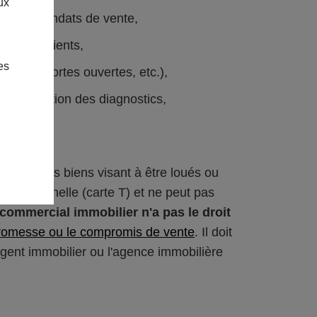
ux
er des mandats de vente,
de ses clients,
es
'un bien
, portes ouvertes, etc.),
te, réalisation des diagnostics,
ir sur des biens visant à être loués ou
ofessionnelle (carte T) et ne peut pas
 commercial immobilier n'a pas le droit
promesse ou le compromis de vente
. Il doit
'agent immobilier ou l'agence immobilière