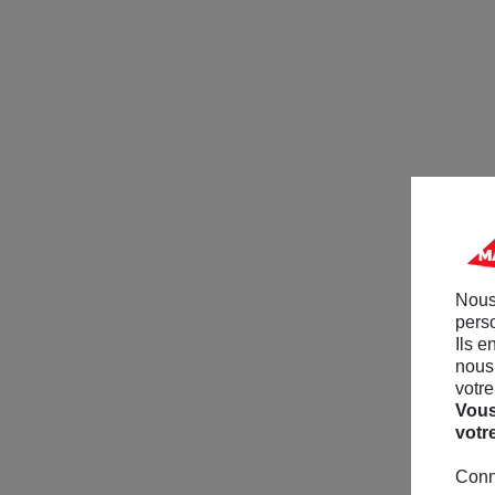
Nous
perso
Ils e
nous 
votre
Vous
votr
Conn