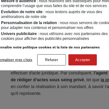
Mesure d’audience
: nous réalisons des statistiques pour mie
comprendre l’usage que vous faites du site et de nos services
Rechercher des biens immobiliers afin de sign
Evolution de notre site
: nous testons auprès de vous des
Réaliser des études financières pour le compte 
améliorations de notre site
Personnalisation de la relation
: nous nous servons de cooki
Organiser des actions commerciales (
visites d
pour adapter nos contenus et personnaliser nos offres
Univers publicitaire
: nous utilisons avec nos partenaires des
Conseiller ses clients (définition du prix de ven
cookies pour afficher des publicités personnalisées
recommandation d’un
courtier immobilier
, etc.),
nnaître notre politique cookies et la liste de nos partenaires
Aider dans la
négociation du prix de vente
.
Le mandataire immobilier indépendant peut interven
onnaliser mes choix
Refuser
Accepter
vendus. En revanche, il ne possède pas de carte pr
effectuer d'acte juridique. Par conséquent,
l'agent
de rédiger d’actes sous seing privé
, tel que
la 
en confier la réalisation à son mandant, à savoir l
qu'il représente.