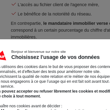
L'accès au fichier client de l'agence mère,
Le bénéfice de la notoriété du réseau.
En contrepartie,
le mandataire immobilier verse 
correspond à un certain pourcentage du chiffre d'aff
immobilières.
Bonjour et bienvenue sur notre site
Choisissez l'usage de vos données
 utilisons des cookies dans le but de vous proposer des conten
3
Quel est le travail d'
nnalisés, et d'effectuer des tests pour améliorer notre site.
nrichissent la qualité de notre relation et le métier de nos équipe
nous engageons à ce que l'usage qui en est fait soit avant tout 
 service.
 pouvez accepter ou refuser librement les cookies et modif
e choix à tout moment.
À quelques exceptions, le mandataire immobilier 
aître nos cookies avant de décider :
immobilier. Son rôle est de :