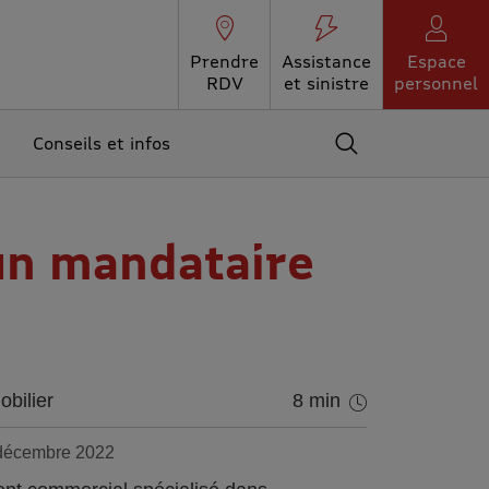
Prendre
Assistance
Espace
RDV
et sinistre
personnel
Conseils et infos
Accédez au moteur 
un mandataire
obilier
8 min
 décembre 2022