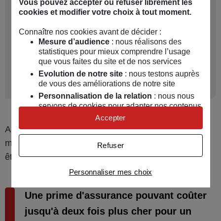
Reste que...
Vous pouvez accepter ou refuser librement les
cookies et modifier votre choix à tout moment.
Certains assureurs pourront refuser de vous
Connaître nos cookies avant de décider :
assurer en fonction de la puissance du modèle
Mesure d’audience
: nous réalisons des
que vous conduisez, ou si celui-ci est trop cher,
statistiques pour mieux comprendre l’usage
que vous faites du site et de nos services
considérant que vous êtes un conducteur trop
Evolution de notre site
: nous testons auprès
risqué à assurer.
de vous des améliorations de notre site
Personnalisation de la relation
: nous nous
servons de cookies pour adapter nos contenus
et personnaliser nos offres
Accepter
Univers publicitaire
: nous utilisons avec nos
A minima, le prix du véhicule impactera fortement le
partenaires des cookies pour afficher des
montant de votre prime d'assurance, surtout si vous
Refuser
publicités personnalisées
êtes jeune conducteur.
Connaître notre politique cookies et la liste de nos
Personnaliser mes choix
partenaires
Une prime d'assurance pouvant coûter
jusqu'à deux fois plus cher pour un