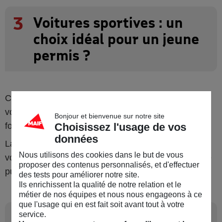
3
Voitures sportives : un
choix idéal pour un jeune
permis ?
Contrairement aux motos, il n'existe pas, pour les
voitures particulières de limitation de puissance en
Bonjour et bienvenue sur notre site
Choisissez l'usage de vos
fonction de l'âge du conducteur.
données
La loi ne vous interdit donc pas spécifiquement, si
Nous utilisons des cookies dans le but de vous
vous êtes jeune conducteur, de conduire une voiture
proposer des contenus personnalisés, et d'effectuer
puissante ou sportive.
des tests pour améliorer notre site.
Ils enrichissent la qualité de notre relation et le
métier de nos équipes et nous nous engageons à ce
que l'usage qui en est fait soit avant tout à votre
service.