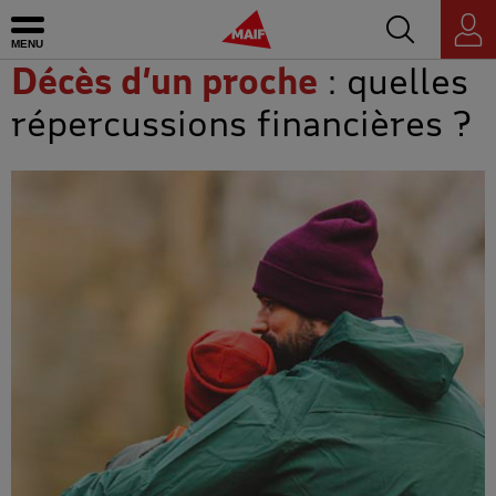
Accédez au mo
MAIF - Allez à l'accueil de maif.fr
Ouvrir le menu
Espace
personnel
Décès d’un proche
: quelles
répercussions financières ?