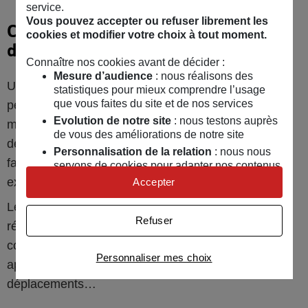
service.
Vous pouvez accepter ou refuser librement les
Continuer à faire face aux dépenses
cookies et modifier votre choix à tout moment.
d’éducation
Connaître nos cookies avant de décider :
Mesure d’audience
: nous réalisons des
Une fois réglés les factures et autres impératifs, la
statistiques pour mieux comprendre l’usage
que vous faites du site et de nos services
perte d’un revenu au sein du foyer restreint les
Evolution de notre site
: nous testons auprès
marges de dépenses. Celles relatives à l’éducation
de vous des améliorations de notre site
des enfants restent importantes dans le budget
Personnalisation de la relation
: nous nous
familial : la cantine, les vêtements, les activités
servons de cookies pour adapter nos contenus
et personnaliser nos offres
extrascolaires...
Accepter
Univers publicitaire
: nous utilisons avec nos
Les projets d’études supérieures doivent aussi être
partenaires des cookies pour afficher des
Refuser
publicités personnalisées
réévalués en fonction de la nouvelle donne. Il faut
compter les frais d’inscription, la location d’un
Connaître notre politique cookies et la liste de nos
Personnaliser mes choix
partenaires
appartement, l’alimentation, l’argent de poche, les
déplacements…