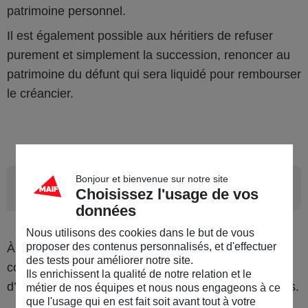
patrimoine personnel.
Il est également possible aux héritiers de refuser
purement et simplement la succession, renoncer au
patrimoine du défunt qui sera liquidé pour rembourser
le créancier.
Bonjour et bienvenue sur notre site
3
L’avenir des enfants
Choisissez l'usage de vos
données
Nous utilisons des cookies dans le but de vous
proposer des contenus personnalisés, et d'effectuer
À plus long terme enfin, le décès prématuré d’un
des tests pour améliorer notre site.
conjoint peut compromettre en partie les projets
Ils enrichissent la qualité de notre relation et le
d’avenir, notamment ceux qui concernent les enfants.
métier de nos équipes et nous nous engageons à ce
que l'usage qui en est fait soit avant tout à votre