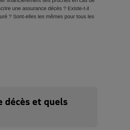
er financièrement ses proches en cas de
crire une assurance décès ? Existe-t-il
ssuré ? Sont-elles les mêmes pour tous les
e décès et quels