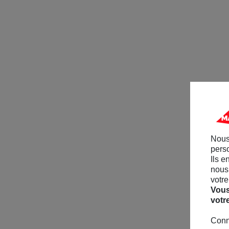
Nous
perso
Ils e
nous 
votre
Vous
votr
Conn