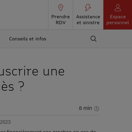
Prendre
Assistance
Espace
RDV
et sinistre
personnel
Conseils et infos
Accédez au moteur 
scrire une
ès ?
8 min
s 2023