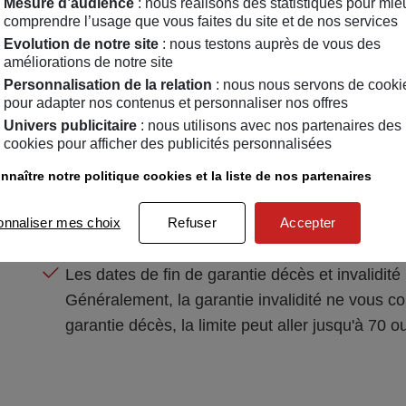
Mesure d’audience
: nous réalisons des statistiques pour mie
Cela dépend de votre assureur : certains offrent
comprendre l’usage que vous faites du site et de nos services
jusqu’à 70 ans, alors que d’autres peuvent imp
Evolution de notre site
: nous testons auprès de vous des
améliorations de notre site
Cela dépend du type de contrat : les contrats d
Personnalisation de la relation
: nous nous servons de cooki
limite d'âge. A l’inverse, en optant pour le ver
pour adapter nos contenus et personnaliser nos offres
d’une
assurance temporaire décès
, l’âge maxi
Univers publicitaire
: nous utilisons avec nos partenaires des
cookies pour afficher des publicités personnalisées
Il faut faire preuve de vigilance sur
les fins de gar
nnaître notre politique cookies et la liste de nos partenaires
Même en respectant l’âge maximum de souscripti
indiqué dans le contrat souscrit auprès de vo
onnaliser mes choix
Refuser
Accepter
à la fois la
garantie décès
et la
garantie inval
Les dates de fin de garantie décès et invalidi
Généralement, la garantie invalidité ne vous c
garantie décès, la limite peut aller jusqu'à 70 o