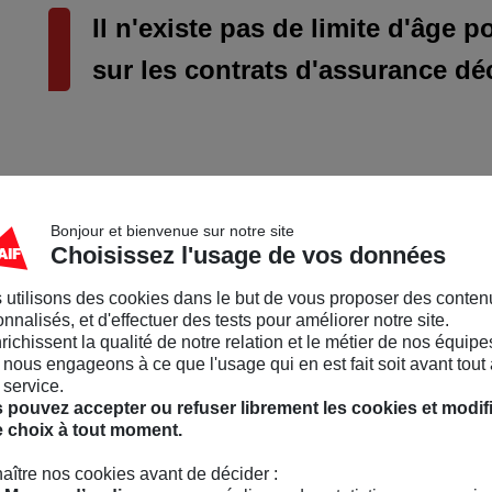
Il n'existe pas de limite d'âge 
sur les contrats d'assurance déc
3
Assurance décès : jus
Bonjour et bienvenue sur notre site
Choisissez l'usage de vos données
on souscrire ?
 utilisons des cookies dans le but de vous proposer des conten
nnalisés, et d'effectuer des tests pour améliorer notre site.
nrichissent la qualité de notre relation et le métier de nos équipe
nous engageons à ce que l'usage qui en est fait soit avant tout 
 service.
En général, les compagnies d'assurance exigent 
 pouvez accepter ou refuser librement les cookies et modif
souscription de
18 ans
.
e choix à tout moment.
L’âge de souscription maximum se situe générale
aître nos cookies avant de décider :