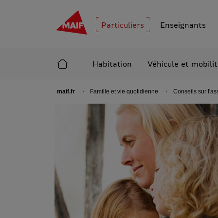
MAIF - Allez à l'accueil de maif.fr
Particuliers
Enseignants
Accueil Particuliers
Habitation
Véhicule et mobili
maif.fr
Famille et vie quotidienne
Conseils sur l'a