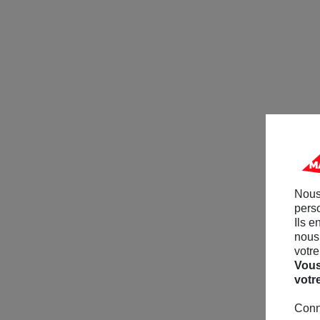
Nous
perso
Ils e
nous 
votre
Vous
votr
Conn