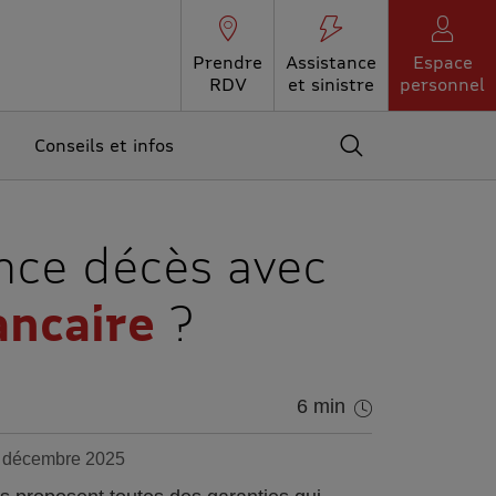
Prendre
Assistance
Espace
RDV
et sinistre
personnel
Conseils et infos
Accédez au moteur 
nce décès avec
ancaire
?
6 min
1 décembre 2025