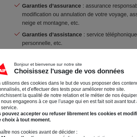
Garanties d’assurance
: assurance responsabil
modification ou annulation de votre voyage, as
neige et montagne, etc.
Garanties d’assistance
: service téléphonique
personnelle, etc.
Les plafonds de l'assurance décès prévu en cas de
haut de gamme que dans les cartes bancaires cla
Bonjour et bienvenue sur notre site
Choisissez l'usage de vos données
 utilisons des cookies dans le but de vous proposer des conten
nnalisés, et d'effectuer des tests pour améliorer notre site.
nrichissent la qualité de notre relation et le métier de nos équipe
nous engageons à ce que l'usage qui en est fait soit avant tout 
3
Quelles sont les gara
 service.
 pouvez accepter ou refuser librement les cookies et modif
dans les différentes c
e choix à tout moment.
Mastercard ?
aître nos cookies avant de décider :