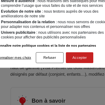
Mesure d’audience
: nous réalisons des statistiques pour mie
comprendre l’usage que vous faites du site et de nos services
Evolution de notre site
: nous testons auprès de vous des
améliorations de notre site
La garantie décès-invalidité fait partie des garanti
Personnalisation de la relation
: nous nous servons de cooki
de cartes bancaires. Elle prévoit
le versement d’
pour adapter nos contenus et personnaliser nos offres
Univers publicitaire
: nous utilisons avec nos partenaires des
d’invalidité
lors du déplacement. Pour cela,
l'acc
cookies pour afficher des publicités personnalisées
voyage en France ou à l'étranger payé avec la 
nnaître notre politique cookies et la liste de nos partenaires
voyage en train, en avion ou dans une voiture (loué
Le plafond du capital décès versé diffère en fonctio
onnaliser mes choix
Refuser
Accepter
46 000 € pour une carte bancaire classique, et all
haut de gamme (Visa Premier ou Gold Mastercard). 
désignés par défaut (conjoint, enfants…), modifiez-
Bon à savoir