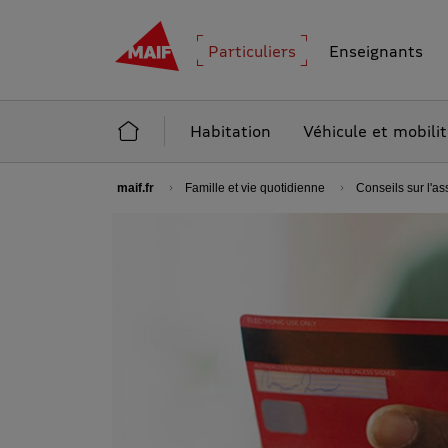
MAIF - Allez à l'accueil de maif.fr
Particuliers
Enseignants
Accueil Particuliers
Habitation
Véhicule et mobili
maif.fr
Famille et vie quotidienne
Conseils sur l'a