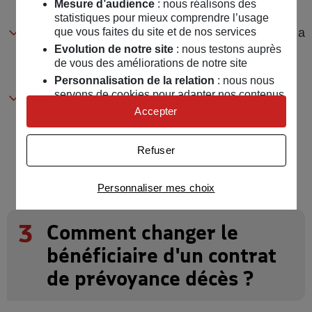
Mesure d’audience
: nous réalisons des
naissance, adresse.
statistiques pour mieux comprendre l’usage
L’ordre de priorité entre les bénéficiaires s’il y en a
que vous faites du site et de nos services
Evolution de notre site
: nous testons auprès
plusieurs et la répartition du capital décès entre
de vous des améliorations de notre site
eux.
Personnalisation de la relation
: nous nous
servons de cookies pour adapter nos contenus
Les bénéficiaires de second rang, qui toucheront
et personnaliser nos offres
Accepter
votre capital décès, en cas de décès du ou des
Univers publicitaire
: nous utilisons avec nos
bénéficiaires de votre choix.
partenaires des cookies pour afficher des
Refuser
publicités personnalisées
Connaître notre politique cookies et la liste de nos
Personnaliser mes choix
partenaires
3
Comment changer le
bénéficiaire d'un contrat
de prévoyance décès ?