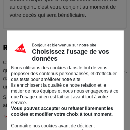
au conjoint, c’est votre conjoint au moment de
votre décès qui sera bénéficiaire.
Bonjour et bienvenue sur notre site
Rédiger une clause particulière
Choisissez l'usage de vos
données
Cela a l’avantage de permettre de privilégier
Nous utilisons des cookies dans le but de vous
quelqu’un en particulier, qui ne percevrait rien ou peu,
proposer des contenus personnalisés, et d'effectuer
dans le cadre des clauses standards : par exemple
des tests pour améliorer notre site.
Ils enrichissent la qualité de notre relation et le
un petit enfant ou un concubin.
métier de nos équipes et nous nous engageons à ce
Si la clause particulière est choisie, il faut faire
que l'usage qui en est fait soit avant tout à votre
service.
attention ! Plusieurs éléments doivent être précisés :
Vous pouvez accepter ou refuser librement les
cookies et modifier votre choix à tout moment.
L’identité précise du ou des bénéficiaires de
premier rang : nom, prénom, date et lieu de
Connaître nos cookies avant de décider :