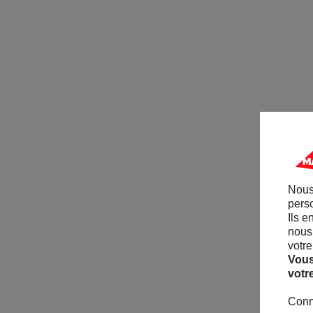
Nous
perso
Ils e
nous 
votre
Vous
votr
Conn