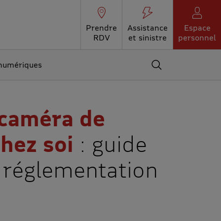
Prendre
Assistance
Espace
RDV
et sinistre
personnel
 numériques
Accédez au moteur 
 caméra de
chez soi
: guide
 réglementation