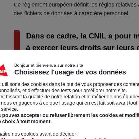
Ce règlement européen définit les règles relatives à
des fichiers de données à caractère personnel.
Dans ce cadre, la CNIL a pour mi
à exercer leurs droits sur leur
Bonjour et bienvenue sur notre site
Les images (photographies, vidéos…), dès lors qu’e
Choisissez l'usage de vos données
sont, en principe, considérées comme des données
 utilisons des cookies dans le but de vous proposer des conten
CNIL joue un rôle de régulateur dans l’usage des di
nnalisés, et d'effectuer des tests pour améliorer notre site.
nrichissent la qualité de notre relation et le métier de nos équipe
nous engageons à ce que l'usage qui en est fait soit avant tout 
Les obligations d'affichage vi
 service.
 pouvez accepter ou refuser librement les cookies et modif
e choix à tout moment.
Filmer une personne à son insu est interdit par la l
aître nos cookies avant de décider :
signaler la présence de caméras de surveillanc