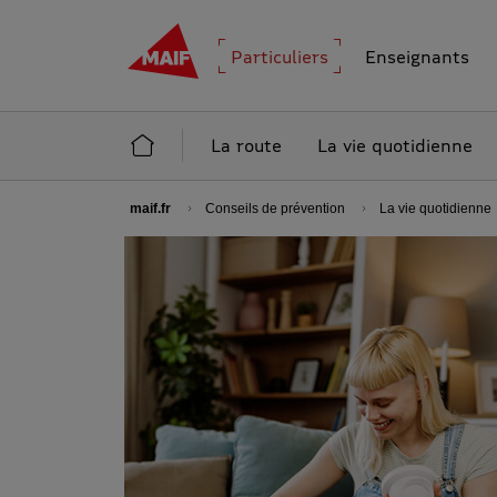
MAIF - Allez à l'accueil de maif.fr
Particuliers
Enseignants
Accueil Conseils de prévention
La route
La vie quotidienne
maif.fr
Conseils de prévention
La vie quotidienne