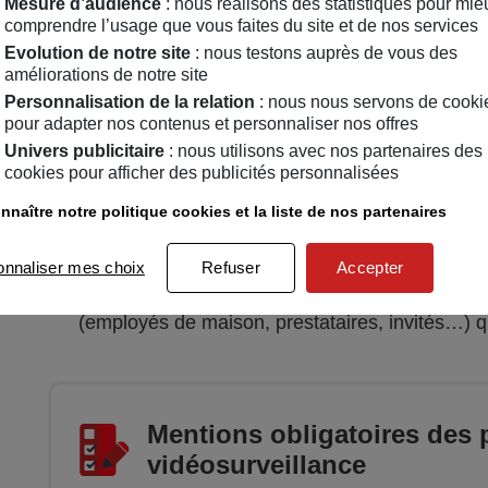
Mesure d’audience
: nous réalisons des statistiques pour mie
affichage situé à l'entrée de votre propriété
de m
comprendre l’usage que vous faites du site et de nos services
Evolution de notre site
: nous testons auprès de vous des
Plus précisément :
améliorations de notre site
Cette obligation s’applique lorsque les cam
Personnalisation de la relation
: nous nous servons de cooki
pour adapter nos contenus et personnaliser nos offres
communs d’un immeuble d’habitation ou d’u
Univers publicitaire
: nous utilisons avec nos partenaires des
regroupant plusieurs maisons (hall d’entrée d’u
cookies pour afficher des publicités personnalisées
immeuble, local à vélo, cour partagée, chemin 
nnaître notre politique cookies et la liste de nos partenaires
Aucune signalisation n’est imposée si les 
ou un appartement
non ouvert au public et don
onnaliser mes choix
Refuser
Accepter
autant, il reste conseillé d’installer ce type de
(employés de maison, prestataires, invités…) qu
Mentions obligatoires des
vidéosurveillance