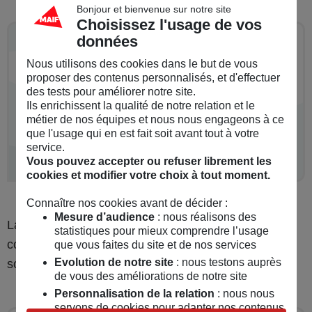
Bonjour et bienvenue sur notre site
Choisissez l'usage de vos
données
A savoir
Nous utilisons des cookies dans le but de vous
Le montant retiré est en effet minoré du
proposer des contenus personnalisés, et d'effectuer
paiement des prélèvements sociaux et, dans
des tests pour améliorer notre site.
Ils enrichissent la qualité de notre relation et le
certains cas, de l’impôt correspondant.
métier de nos équipes et nous nous engageons à ce
Impossible de faire les calculs seul, car il existe
que l'usage qui en est fait soit avant tout à votre
service.
une bonne dizaine de situations fiscales.
Vous pouvez accepter ou refuser librement les
cookies et modifier votre choix à tout moment.
Connaître nos cookies avant de décider :
Mesure d’audience
: nous réalisons des
La solution ? Demander une simulation à son
statistiques pour mieux comprendre l’usage
conseiller pour savoir combien retirer vu le montant
que vous faites du site et de nos services
Evolution de notre site
: nous testons auprès
souhaité.
de vous des améliorations de notre site
Personnalisation de la relation
: nous nous
servons de cookies pour adapter nos contenus